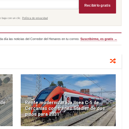
Recibirlo gratis
e baja con un clic.
Política de privacidad
a día las noticias del Corredor del Henares en tu correo.
Suscribirme, es gratis →
 de
Renfe modernizará la línea C-5 de
0
Cercanías con trenes Stadler de dos
pisos para 2031