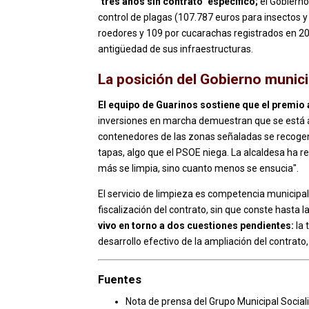
"tres años sin contrato" específico;
el Gobierno
control de plagas (107.787 euros para insectos y 
roedores y 109 por cucarachas registrados en 202
antigüedad de sus infraestructuras.
La posición del Gobierno munici
El equipo de Guarinos sostiene que el premio a
inversiones en marcha demuestran que se está ac
contenedores de las zonas señaladas se recogen a
tapas, algo que el PSOE niega. La alcaldesa ha 
más se limpia, sino cuanto menos se ensucia".
El servicio de limpieza es competencia municipal,
fiscalización del contrato, sin que conste hasta 
vivo en torno a dos cuestiones pendientes:
la 
desarrollo efectivo de la ampliación del contrat
Fuentes
Nota de prensa del Grupo Municipal Social