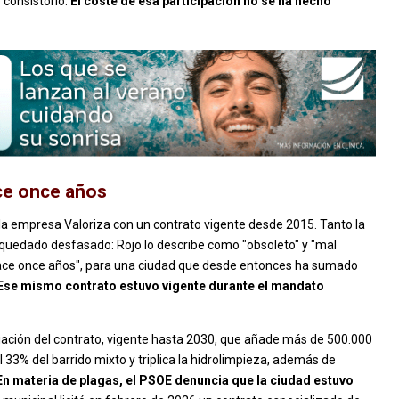
 consistorio.
El coste de esa participación no se ha hecho
ace once años
ta la empresa Valoriza con un contrato vigente desde 2015. Tanto la
 quedado desfasado: Rojo lo describe como "obsoleto" y "mal
hace once años", para una ciudad que desde entonces ha sumado
Ese mismo contrato estuvo vigente durante el mandato
ción del contrato, vigente hasta 2030, que añade más de 500.000
 33% del barrido mixto y triplica la hidrolimpieza, además de
En materia de plagas, el PSOE denuncia que la ciudad estuvo