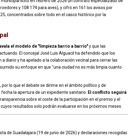
 municipal licitó en febrero de 2026 un contrato especializado de
roedores y 108.174 para aves), y cifró en 161 los avisos por
5, concentrados sobre todo en el casco histórico por la
pal
vala el modelo de "limpieza barrio a barrio"
y que las
tuando. El concejal José Luis Alguacil ha defendido que los
 diario y ha apelado a la colaboración vecinal para cerrar las
resumido su enfoque en que "una ciudad no es más limpia cuanto
 por lo que el debate se dirime en el ámbito político y de
la fecha la apertura de un expediente sanitario.
El conflicto seguirá
transparencia sobre el coste de la participación en el premio y el
o, cuyos resultados solo podrán evaluarse en los próximos meses.
ista de Guadalajara (19 de junio de 2026) y declaraciones recogidas