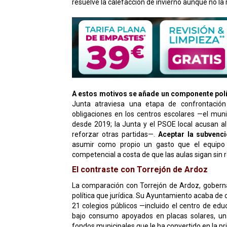
resuelve la calefacción de invierno aunque no la 
A estos motivos se añade un componente polít
Junta atraviesa una etapa de confrontación
obligaciones en los centros escolares —el mun
desde 2019; la Junta y el PSOE local acusan a
reforzar otras partidas—.
Aceptar la subvenci
asumir como propio un gasto que el equipo d
competencial a costa de que las aulas sigan sin r
El contraste con Torrejón de Ardoz
La comparación con Torrejón de Ardoz, gobernad
política que jurídica. Su Ayuntamiento acaba de c
21 colegios públicos —incluido el centro de edu
bajo consumo apoyados en placas solares, una
fondos municipales que le ha convertido en la p