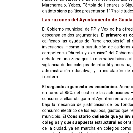
Marchamalo, Yebes, Tórtola de Henares o Sigü
distinto signo político presentaron 117 solicitud
Las razones del Ayuntamiento de Guadal
El Gobierno municipal de PP y Vox no ha ofreci
descansa en dos argumentos.
El primero es c
calificado las ayudas de “timo encubierto” a
inversiones —como la sustitución de calderas o
competencia “directa y exclusiva” del Gobierno r
debate en una zona gris: la normativa básica at
vigilancia de los colegios de infantil y primar
administración educativa, y la instalación d
frontera.
El segundo argumento es económico.
Aunque 
en torno al 85% del coste de las actuaciones 
concurrir a ellas obligaría al Ayuntamiento a ap
bajo la mecánica de justificación de los fond
consumo eléctrico de los equipos, gastos que rec
municipio.
El Consistorio defiende que ya inv
colegios y que su apuesta estructural es otra:
de la ciudad, ya en marcha en colegios como 