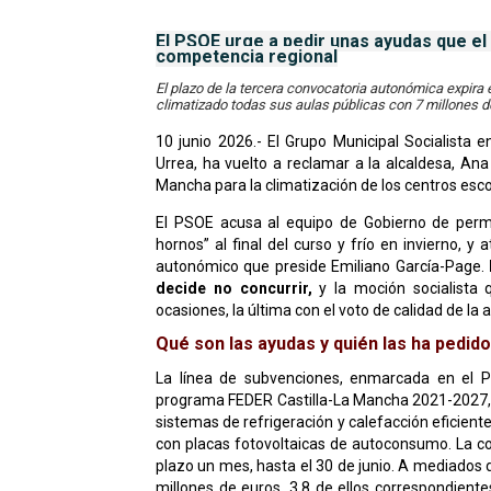
El PSOE urge a pedir unas ayudas que el
competencia regional
El plazo de la tercera convocatoria autonómica expira e
climatizado todas sus aulas públicas con 7 millones d
10 junio 2026.- El Grupo Municipal Socialista 
Urrea, ha vuelto a reclamar a la alcaldesa, Ana
Mancha para la climatización de los centros escol
El PSOE acusa al equipo de Gobierno de perm
hornos” al final del curso y frío en invierno, y 
autonómico que preside Emiliano García-Page.
decide no concurrir,
y la moción socialista q
ocasiones, la última con el voto de calidad de la 
Qué son las ayudas y quién las ha pedido
La línea de subvenciones, enmarcada en el Pl
programa FEDER Castilla-La Mancha 2021-2027, fin
sistemas de refrigeración y calefacción eficien
con placas fotovoltaicas de autoconsumo. La co
plazo un mes, hasta el 30 de junio. A mediados 
millones de euros, 3,8 de ellos correspondiente