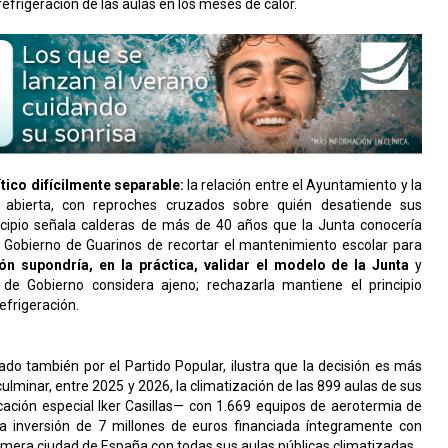
refrigeración de las aulas en los meses de calor.
ico difícilmente separable:
la relación entre el Ayuntamiento y la
 abierta, con reproches cruzados sobre quién desatiende sus
icipio señala calderas de más de 40 años que la Junta conocería
l Gobierno de Guarinos de recortar el mantenimiento escolar para
ón supondría, en la práctica, validar el modelo de la Junta
y
e Gobierno considera ajeno; rechazarla mantiene el principio
efrigeración.
o también por el Partido Popular, ilustra que la decisión es más
ulminar, entre 2025 y 2026, la climatización de las 899 aulas de sus
cación especial Iker Casillas— con 1.669 equipos de aerotermia de
 inversión de 7 millones de euros financiada íntegramente con
rimera ciudad de España con todas sus aulas públicas climatizadas.