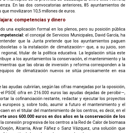
enza. En las dos convocatorias anteriores, 85 ayuntamientos de
es que movilizaron 10,5 millones de euros.
ajara: competencias y dinero
do una explicación formal en los plenos, pero su posición pública
ompetencial:
el concejal de Servicios Municipales, David García, ha
l entender que la Junta pretende que los ayuntamientos paguen
bsoletas o la instalación de climatización— que, a su juicio, son
egional, titular de la política educativa. La legislación sitúa este
ribuye a los ayuntamientos la conservación, el mantenimiento y la
ia, mientras que las obras de inversión y reforma corresponden a la
e equipos de climatización nuevos se sitúa precisamente en esa
las ayudas cubrirían, según las cifras manejadas por la oposición,
—el PSOE cifra en 216.000 euros las ayudas dejadas de percibir—,
ortar la cofinanciación restante, redactar y ejecutar los proyectos
os europeos y, sobre todo, asumir a futuro el mantenimiento y el
aen en el titular del mantenimiento de los centros, es decir, en el
ierte unos 600.000 euros en dos años en la conservación de los
la conexión progresiva de los centros a la Red de Calor de biomasa
Ocejón, Alcarria, Alvar Fáñez o Sanz Vázquez, una solución que