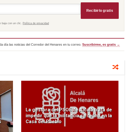
Recibirlo gratis
e baja con un clic.
Política de privacidad
a día las noticias del Corredor del Henares en tu correo.
Suscribirme, es gratis →
La gestora del PSOE de Alcalá trata de
impedir que la militancia se reúna en la
s
Casa del Pueblo