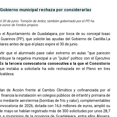
 Gobierno municipal rechaza por considerarlas
l 30 de junio. Torrejón de Ardoz, también gobernado por el PP, ha
e euros de fondos propios.
en el Ayuntamiento de Guadalajara, por boca de su concejal Isaac
 Guarinos (PP), que solicite las ayudas del Gobierno de Castilla-La
ares antes de que el plazo expire el 30 de junio.
itir que el alumnado pase calor extremo en aulas “que parecen
atribuye la negativa municipal a un “pulso” político con el Ejecutivo
Es la tercera convocatoria consecutiva a la que el Consistorio
ue instaba a solicitarla ha sido rechazada en el Pleno en tres
alcaldesa.
an de Acción frente al Cambio Climático y cofinanciada por el
ancia la instalación en colegios públicos de infantil y primaria de
tes mediante aerotermia (bombas de frío y calor), complementables
nvocatoria de 2026, dotada con 16,6 millones de euros, amplió su
de mayo se habían registrado más de 300 solicitudes por unos 28,7
s a municipios de la provincia de Guadalajara, entre ellos Alovera,