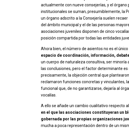
actualmente con nueve consejerías, y el órgano 
institucionales se suman, presumiblemente, la Pr
un órgano adscrito a la Consejería suelen recae
del ámbito municipal y el de las personas mayore
asociaciones juveniles disponen de cinco vocalías
posición compartida por todas las entidades juven
Ahora bien, el número de asientos no es el único 
espacio de coordinación, información, debat
un cuerpo de naturaleza consultiva, ser minoría a
las conclusiones, pero el factor determinante es
precisamente, la objeción central que plantearo
reclamaron funciones concretas y vinculantes, la
funcional que, de no garantizarse, dejaría al ó
vocalías.
A ello se añade un cambio cualitativo respecto a
en el que las asociaciones constituyeran un b
gobernada por las propias organizaciones juv
mucha a poca representación dentro de un mismo