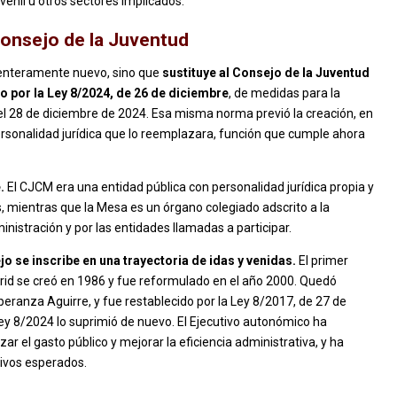
uvenil u otros sectores implicados.
Consejo de la Juventud
 enteramente nuevo, sino que
sustituye al Consejo de la Juventud
 por la Ley 8/2024, de 26 de diciembre
, de medidas para la
 el 28 de diciembre de 2024. Esa misma norma previó la creación, en
ersonalidad jurídica que lo reemplazara, función que cumple ahora
.
El CJCM era una entidad pública con personalidad jurídica propia y
, mientras que la Mesa es un órgano colegiado adscrito a la
istración y por las entidades llamadas a participar.
o se inscribe en una trayectoria de idas y venidas.
El primer
id se creó en 1986 y fue reformulado en el año 2000. Quedó
peranza Aguirre, y fue restablecido por la Ley 8/2017, de 27 de
 Ley 8/2024 lo suprimió de nuevo. El Ejecutivo autonómico ha
zar el gasto público y mejorar la eficiencia administrativa, y ha
tivos esperados.