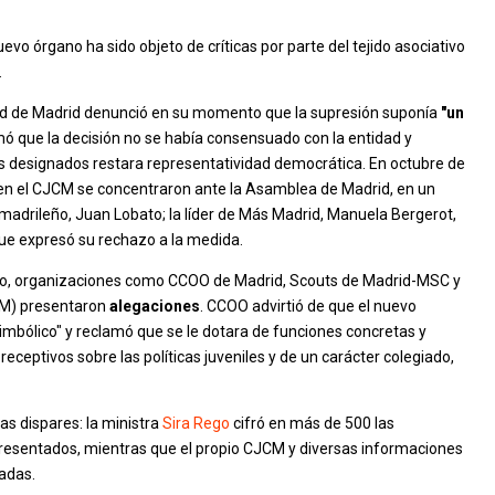
nuevo órgano ha sido objeto de críticas por parte del tejido asociativo
.
ad de Madrid denunció en su momento que la supresión suponía
"un
mó que la decisión no se había consensuado con la entidad y
s designados restara representatividad democrática. En octubre de
en el CJCM se concentraron ante la Asamblea de Madrid, en un
E madrileño, Juan Lobato; la líder de Más Madrid, Manuela Bergerot,
 que expresó su rechazo a la medida.
reto, organizaciones como CCOO de Madrid, Scouts de Madrid-MSC y
CM) presentaron
alegaciones
. CCOO advirtió de que el nuevo
imbólico" y reclamó que se le dotara de funciones concretas y
receptivos sobre las políticas juveniles y de un carácter colegiado,
ras dispares: la ministra
Sira Rego
cifró en más de 500 las
presentados, mientras que el propio CJCM y diversas informaciones
adas.