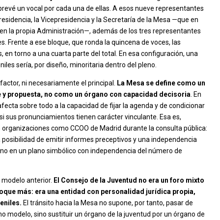
prevé un vocal por cada una de ellas. A esos nueve representantes
esidencia, la Vicepresidencia y la Secretaría de la Mesa —que en
r en la propia Administración—, además de los tres representantes
s. Frente a ese bloque, que ronda la quincena de voces, las
, en torno a una cuarta parte del total. En esa configuración, una
iles sería, por diseño, minoritaria dentro del pleno.
factor, ni necesariamente el principal.
La Mesa se define como un
e y propuesta, no como un órgano con capacidad decisoria
. En
fecta sobre todo a la capacidad de fijar la agenda y de condicionar
 si sus pronunciamientos tienen carácter vinculante. Esa es,
n organizaciones como CCOO de Madrid durante la consulta pública:
 posibilidad de emitir informes preceptivos y una independencia
rgano en un plano simbólico con independencia del número de
l modelo anterior.
El Consejo de la Juventud no era un foro mixto
loque más: era una entidad con personalidad jurídica propia,
eniles.
El tránsito hacia la Mesa no supone, por tanto, pasar de
 modelo, sino sustituir un órgano de la juventud por un órgano de