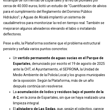
estanque de tormentas de Espartales y la red de pluviales por
cerca de 40.000 euros; licitó un estudio de "Cuantificación de alivios
para el cumplimiento del Reglamento del Dominio Público
Hidráulico"; y Aguas de Alcalá implantó un sistema de
caudalímetros para monitorizar la red en tiempo real. También se
mejoraron algunos aliviaderos elevando el labio o instalando
deflectores.
Pese a ello, la Plataforma sostiene que el problema estructural
persiste y señala varios puntos concretos:
Un
vertido permanente de aguas sucias en el Parque de
Espartales
, denunciado por escrito el 19 de agosto de 2025
ante la CHT, el Ayuntamiento, el SEPRONA, la Unidad de
Medio Ambiente de la Policía Local y los grupos municipales
de la oposición. Según la Plataforma, más de un año
después continúa sin resolverse.
La
acumulación de lodos y residuos bajo el puente de la
A-2
, en la zona de Espartales, sin que se haya realizado una
limpieza integral.
El
aliviadero de Las Sedas
, que, según el colectivo, carece