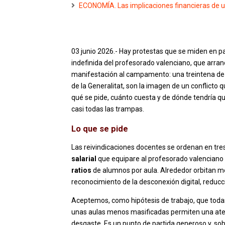
ECONOMÍA. Las implicaciones financieras de u
03 junio 2026.- Hay protestas que se miden en p
indefinida del profesorado valenciano, que arra
manifestación al campamento: una treintena de t
de la Generalitat, son la imagen de un conflicto
qué se pide, cuánto cuesta y de dónde tendría que
casi todas las trampas.
Lo que se pide
Las reivindicaciones docentes se ordenan en tres 
salarial
que equipare al profesorado valenciano
ratios
de alumnos por aula. Alrededor orbitan me
reconocimiento de la desconexión digital, reducció
Aceptemos, como hipótesis de trabajo, que todas 
unas aulas menos masificadas permiten una aten
desgaste. Es un punto de partida generoso y, sobr