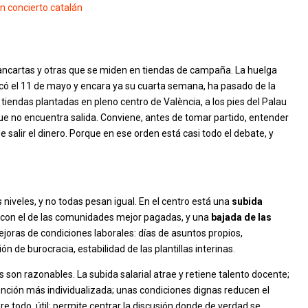
n concierto catalán
ancartas y otras que se miden en tiendas de campaña. La huelga
ncó el 11 de mayo y encara ya su cuarta semana, ha pasado de la
iendas plantadas en pleno centro de València, a los pies del Palau
 que no encuentra salida. Conviene, antes de tomar partido, entender
 salir el dinero. Porque en ese orden está casi todo el debate, y
niveles, y no todas pesan igual. En el centro está una
subida
 con el de las comunidades mejor pagadas, y una
bajada de las
joras de condiciones laborales: días de asuntos propios,
n de burocracia, estabilidad de las plantillas interinas.
son razonables. La subida salarial atrae y retiene talento docente;
ción más individualizada; unas condiciones dignas reducen el
e todo, útil: permite centrar la discusión donde de verdad se