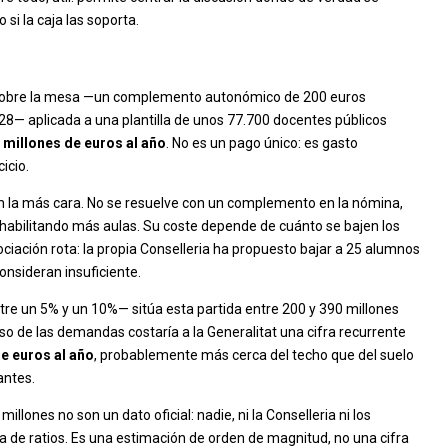
 si la caja las soporta.
rta sobre la mesa —un complemento autonómico de 200 euros
8— aplicada a una plantilla de unos 77.700 docentes públicos
 millones de euros al año
. No es un pago único: es gasto
icio.
bién la más cara. No se resuelve con un complemento en la nómina,
 habilitando más aulas. Su coste depende de cuánto se bajen los
ociación rota: la propia Conselleria ha propuesto bajar a 25 alumnos
 consideran insuficiente.
tre un 5% y un 10%— sitúa esta partida entre 200 y 390 millones
 de las demandas costaría a la Generalitat una cifra recurrente
de euros al año
, probablemente más cerca del techo que del suelo
antes.
llones no son un dato oficial: nadie, ni la Conselleria ni los
da de ratios. Es una estimación de orden de magnitud, no una cifra