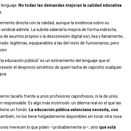
l lenguaje.
No todas las demandas mejoran la calidad educativa
s.
emente directa con la calidad, aunque la evidencia sobre su
sindical admite. La subida salarial la mejora de forma indirecta,
 de asuntos propios o la desconexión digital son, lisa y llanamente,
ado: legítimas, equiparables a las del resto de funcionarios, pero
fuso.
la educación pública" es un estiramiento del lenguaje que el
 resistir el desprecio simétrico de quien tacha de capricho cualquier
ica.
obierno tacaño frente a unos profesores caprichosos, ni la de unos
ón responsable. Es algo más incómodo: un dilema real en el que las
 tiene un fondo.
La educación pública valenciana necesita, con
también, no los tiene holgadamente disponibles sin tocar otra cosa.
fesores merecen lo que piden —probablemente sí—, sino
qué está