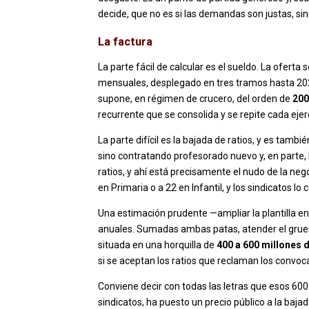
decide, que no es si las demandas son justas, sino
La factura
La parte fácil de calcular es el sueldo. La ofe
mensuales, desplegado en tres tramos hasta 202
supone, en régimen de crucero, del orden de
200
recurrente que se consolida y se repite cada ejerc
La parte difícil es la bajada de ratios, y es tam
sino contratando profesorado nuevo y, en parte,
ratios, y ahí está precisamente el nudo de la neg
en Primaria o a 22 en Infantil, y los sindicatos lo
Una estimación prudente —ampliar la plantilla en
anuales. Sumadas ambas patas, atender el grueso
situada en una horquilla de
400 a 600 millones 
si se aceptan los ratios que reclaman los convoc
Conviene decir con todas las letras que esos 600 mi
sindicatos, ha puesto un precio público a la baja