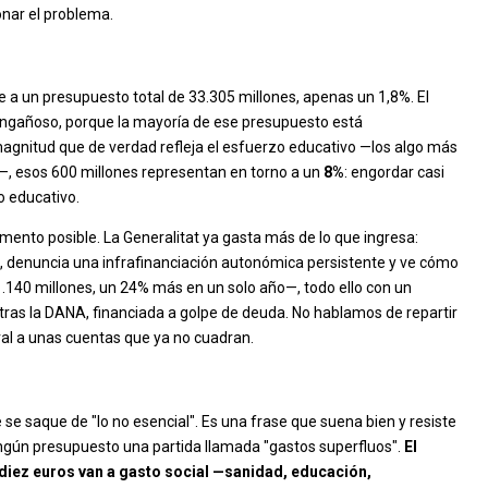
onar el problema.
e a un presupuesto total de 33.305 millones, apenas un 1,8%. El
 engañoso, porque la mayoría de ese presupuesto está
gnitud que de verdad refleja el esfuerzo educativo —los algo más
n—, esos 600 millones representan en torno a un
8%
: engordar casi
o educativo.
mento posible. La Generalitat ya gasta más de lo que ingresa:
, denuncia una infrafinanciación autonómica persistente y ve cómo
.140 millones, un 24% más en un solo año—, todo ello con un
tras la DANA, financiada a golpe de deuda. No hablamos de repartir
ral a unas cuentas que ya no cuadran.
e saque de "lo no esencial". Es una frase que suena bien y resiste
ingún presupuesto una partida llamada "gastos superfluos".
El
diez euros van a gasto social —sanidad, educación,