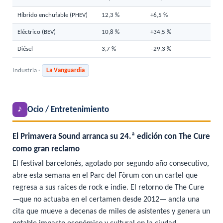
Híbrido enchufable (PHEV)
12,3 %
+6,5 %
Eléctrico (BEV)
10,8 %
+34,5 %
Diésel
3,7 %
−29,3 %
Industria ·
La Vanguardia
♪
Ocio / Entretenimiento
El Primavera Sound arranca su 24.ª edición con The Cure
como gran reclamo
El festival barcelonés, agotado por segundo año consecutivo,
abre esta semana en el Parc del Fòrum con un cartel que
regresa a sus raíces de rock e indie. El retorno de The Cure
—que no actuaba en el certamen desde 2012— ancla una
cita que mueve a decenas de miles de asistentes y genera un