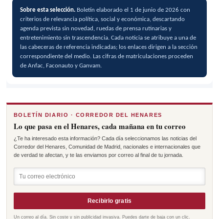
Sobre esta selección.
Boletín elaborado el 1 de junio de 2026 con
criterios de relevancia política, social y económica, descartando
agenda prevista sin novedad, ruedas de prensa rutinarias y
entretenimiento sin trascendencia. Cada noticia se atribuye a una de
las cabeceras de referencia indicadas; los enlaces dirigen a la sección
correspondiente del medio. Las cifras de matriculaciones proceden
de Anfac, Faconauto y Ganvam.
BOLETÍN DIARIO · CORREDOR DEL HENARES
Lo que pasa en el Henares, cada mañana en tu correo
¿Te ha interesado esta información? Cada día seleccionamos las noticias del
Corredor del Henares, Comunidad de Madrid, nacionales e internacionales que
de verdad te afectan, y te las enviamos por correo al final de tu jornada.
Recibirlo gratis
Un correo al día. Sin coste y sin publicidad invasiva. Puedes darte de baja con un clic.