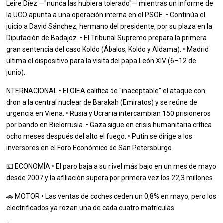
Leire Díez —"nunca las hubiera tolerado"— mientras un informe de
la UCO apunta a una operación interna en el PSOE. • Continúa el
juicio a David Sánchez, hermano del presidente, por su plaza en la
Diputación de Badajoz. • El Tribunal Supremo prepara la primera
gran sentencia del caso Koldo (Ábalos, Koldo y Aldama). • Madrid
ultima el dispositivo para la visita del papa León XIV (6–12 de
junio).
NTERNACIONAL • El OIEA califica de "inaceptable" el ataque con
dron a la central nuclear de Barakah (Emiratos) y se reúne de
urgencia en Viena. • Rusia y Ucrania intercambian 150 prisioneros
por bando en Bielorrusia. • Gaza sigue en crisis humanitaria crítica
ocho meses después del alto el fuego. • Putin se dirige a los
inversores en el Foro Económico de San Petersburgo.
💶 ECONOMÍA • El paro baja a su nivel más bajo en un mes de mayo
desde 2007 y la afiliación supera por primera vez los 22,3 millones.
🚗 MOTOR • Las ventas de coches ceden un 0,8% en mayo, pero los
electrificados ya rozan una de cada cuatro matrículas.