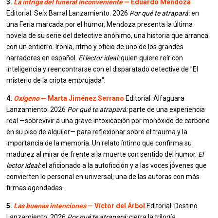
3.
La intriga del funeral inconveniente
— Eduardo Mendoza
Editorial: Seix Barral Lanzamiento: 2026
Por qué te atrapará:
en
una Feria marcada por el humor, Mendoza presenta la última
novela de su serie del detective anónimo, una historia que arranca
con un entierro. Ironía, ritmo y oficio de uno de los grandes
narradores en español.
El lector ideal:
quien quiere reír con
inteligencia y reencontrarse con el disparatado detective de "El
misterio de la cripta embrujada".
4.
Oxígeno
— Marta Jiménez Serrano
Editorial: Alfaguara
Lanzamiento: 2026
Por qué te atrapará:
parte de una experiencia
real —sobrevivir a una grave intoxicación por monóxido de carbono
en su piso de alquiler— para reflexionar sobre el trauma y la
importancia de la memoria. Un relato íntimo que confirma su
madurez al mirar de frente a la muerte con sentido del humor.
El
lector ideal:
el aficionado a la autoficción y a las voces jóvenes que
convierten lo personal en universal; una de las autoras con más
firmas agendadas.
5.
Las buenas intenciones
— Víctor del Árbol
Editorial: Destino
Lanzamiento: 2026
Por qué te atrapará:
cierra la trilogía