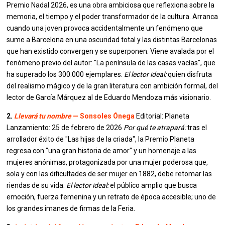
Premio Nadal 2026, es una obra ambiciosa que reflexiona sobre la
memoria, el tiempo y el poder transformador de la cultura. Arranca
cuando una joven provoca accidentalmente un fenómeno que
sume a Barcelona en una oscuridad total y las distintas Barcelonas
que han existido convergen y se superponen. Viene avalada por el
fenómeno previo del autor: "La península de las casas vacías", que
ha superado los 300.000 ejemplares.
El lector ideal:
quien disfruta
del realismo mágico y de la gran literatura con ambición formal, del
lector de García Márquez al de Eduardo Mendoza más visionario.
2.
Llevará tu nombre
— Sonsoles Ónega
Editorial: Planeta
Lanzamiento: 25 de febrero de 2026
Por qué te atrapará:
tras el
arrollador éxito de "Las hijas de la criada", la Premio Planeta
regresa con "una gran historia de amor" y un homenaje a las
mujeres anónimas, protagonizada por una mujer poderosa que,
sola y con las dificultades de ser mujer en 1882, debe retomar las
riendas de su vida.
El lector ideal:
el público amplio que busca
emoción, fuerza femenina y un retrato de época accesible; uno de
los grandes imanes de firmas de la Feria.