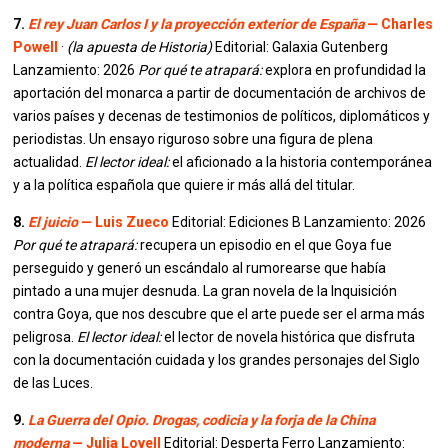
7.
El rey Juan Carlos I y la proyección exterior de España
— Charles
Powell
·
(la apuesta de Historia)
Editorial: Galaxia Gutenberg
Lanzamiento: 2026
Por qué te atrapará:
explora en profundidad la
aportación del monarca a partir de documentación de archivos de
varios países y decenas de testimonios de políticos, diplomáticos y
periodistas. Un ensayo riguroso sobre una figura de plena
actualidad.
El lector ideal:
el aficionado a la historia contemporánea
y a la política española que quiere ir más allá del titular.
8.
El juicio
— Luis Zueco
Editorial: Ediciones B Lanzamiento: 2026
Por qué te atrapará:
recupera un episodio en el que Goya fue
perseguido y generó un escándalo al rumorearse que había
pintado a una mujer desnuda. La gran novela de la Inquisición
contra Goya, que nos descubre que el arte puede ser el arma más
peligrosa.
El lector ideal:
el lector de novela histórica que disfruta
con la documentación cuidada y los grandes personajes del Siglo
de las Luces.
9.
La Guerra del Opio. Drogas, codicia y la forja de la China
moderna
— Julia Lovell
Editorial: Desperta Ferro Lanzamiento: