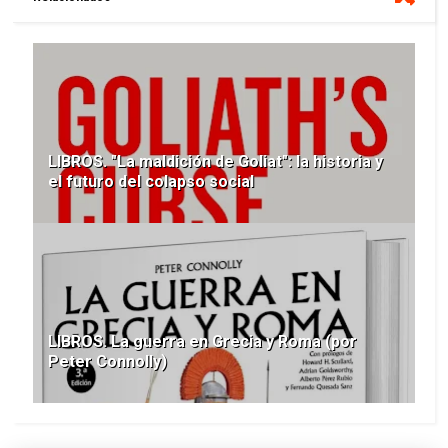
LIBROS. "La maldición de Goliat": la historia y
el futuro del colapso social
LIBROS. La guerra en Grecia y Roma (por
Peter Connolly)