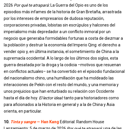
2026
Por qué te atrapará:
La Guerra del Opio es uno de los
episodios más infames de la historia de Gran Bretaña, arrastrada
por los intereses de empresarios de dudosa reputación,
corporaciones privadas, lobistas sin escrúpulos y halcones del
imperialismo más depredador a un conflicto inmoral por un
negocio que generaba formidables fortunas a costa de diezmar a
la población y destruir la economía del Imperio Qing: el derecho a
vender opio y, en última instancia, el sometimiento de China a la
supremacía occidental. A lo largo de los últimos dos siglos, esta
guerra desatada por la droga y la codicia –motivos que resuenan
en conflictos actuales– se ha convertido en el episodio fundacional
del nacionalismo chino, una humillación que ha moldeado las
interacciones de Pekín con el resto del mundo, y una memoria y
unos prejuicios que han enturbiado su relación con Occidente
hasta el día de hoy.
El lector ideal:
tanto para historiadores como
para aficionados a la Historia en general y a la de China y Asia
orienta, en particular.
10.
Tinta y sangre
— Han Kang
Editorial: Random House
Lanzamiento: 5 de marzo de 2026
Por qué te atrapará:
una de las