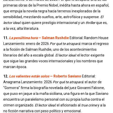
primeras obras de la Premio Nobel, inédita hasta ahora en español,
que empuja la novela negra hacia terrenos inexplorados de la
sensibilidad, mezclando sueños, arte, astrofísica y suspense.
El
lector ideal:
quien quiere prestigio internacional y un
thriller
que es,
a la vez, alta literatura.
11.
La penúltima hora
— Salman Rushdie
Editorial: Random House
Lanzamiento: enero de 2026
Por qué te atrapará:
marca el regreso
a la ficción de Salman Rushdie, uno de los acontecimientos
literarios del año a escala global.
El lector ideal:
el lector exigente
que sigue las grandes voces internacionales y los nombres que
marcan época.
12.
Los valientes están solos
— Roberto Saviano
Editorial:
Anagrama Lanzamiento: 2026
Por qué te atrapará:
el autor de
"Gomorra" firma la biografía novelada del juez Giovanni Falcone,
que puso en jaque a la mafia siciliana, una figura en la que Saviano
encuentra un paralelismo personal con su propia lucha contra el
crimen organizado.
El lector ideal:
el aficionado al
true crime
y a la
no ficción narrativa con peso político y emocional.