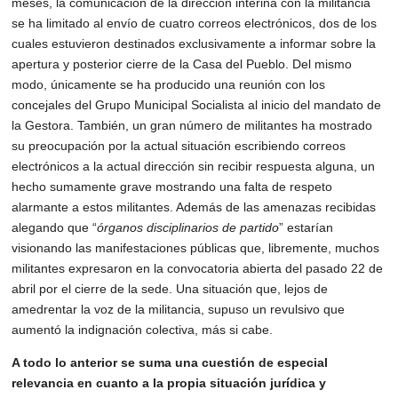
meses, la comunicación de la dirección interina con
la militancia 
se ha limitado al envío de cuatro correos electrónicos, dos de los 
cuales
estuvieron destinados exclusivamente a informar sobre la 
apertura y posterior cierre de la
Casa del Pueblo. Del mismo 
modo, únicamente se ha producido una reunión con los
concejales del Grupo Municipal Socialista al inicio del mandato de 
la Gestora. También, un
gran número de militantes ha mostrado 
su preocupación por la actual situación escribiendo
correos 
electrónicos a la actual dirección sin recibir respuesta alguna, un 
hecho sumamente
grave mostrando una falta de respeto 
alarmante a estos militantes. Además de las
amenazas recibidas 
alegando que “
órganos disciplinarios de partido
” estarían 
visionando las
manifestaciones públicas que, libremente, muchos 
militantes expresaron en la convocatoria
abierta del pasado 22 de 
abril por el cierre de la sede. Una situación que, lejos de
amedrentar la voz de la militancia, supuso un revulsivo que 
aumentó la indignación
colectiva, más si cabe.
A todo lo anterior se suma una cuestión de especial 
relevancia en cuanto a la propia
situación jurídica y 