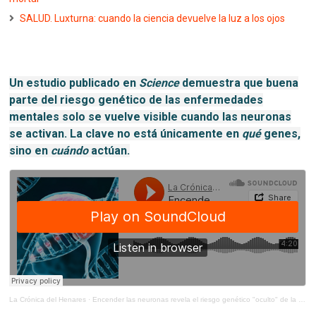
SALUD. Luxturna: cuando la ciencia devuelve la luz a los ojos
Un estudio publicado en
Science
demuestra que buena
parte del riesgo genético de las enfermedades
mentales solo se vuelve visible cuando las neuronas
se activan. La clave no está únicamente en
qué
genes,
sino en
cuándo
actúan.
La Crónica del Henares
·
Encender las neuronas revela el riesgo genético "oculto" de la esquizofrenia y otros trastornos mentales