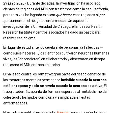
29 junio 2026.- Durante décadas, la investigación ha asociado
cientos de regiones del ADN con trastornos como la esquizofrenia,
pero rara vez ha logrado explicar
qué hacen
esas regiones ni
por
qué
aumentan el riesgo de enfermedad. Un equipo de
investigación de la Universidad de Chicago, el Endeavor Health
Research Institute y centros asociados ha dado un paso para
resolver ese enigma.
En lugar de estudiar tejido cerebral de personas ya fallecidas —
como suele hacerse—, los científicos cultivaron neuronas humanas
vivas, las "encendieron" en el laboratorio y observaron en tiempo
real cómo el ADN entraba en acción.
El hallazgo central es llamativo: gran parte del riesgo genético de
los trastornos mentales permanece
invisible cuando la neurona
está en reposo y solo se revela cuando la neurona se activa
. El
trabajo, además, apunta de forma inesperada al metabolismo del
colesterol y los lípidos como una vía implicada en estas
enfermedades.
El estudio se publicó en la revista
Science
y va acompañado de un