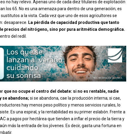
eo no hay relevo. Apenas uno de cada diez titulares de explotación
ran los 65. No es una amenaza para dentro de una generación; es
 sustitutos a la vista. Cada vez que uno de esos agricultores se
ón: desaparece.
La pérdida de capacidad productiva que tanto
de precios del nitrógeno, sino por pura aritmética demográfica.
ntro del redil.
 que no ocupe el centro del debate: si no es rentable, nadie
 y se abandona;
si se abandona, cae la producción interna; si cae,
oductores hay menos peso político y menos servicios rurales, lo
ste. Es una espiral, y la rentabilidad es su primer eslabón. Frente a
AC a pagos por hectárea que tienden a inflar el precio de la tierra y
ún más la entrada de los jóvenes. Es decir, gasta una fortuna en
mbatir.