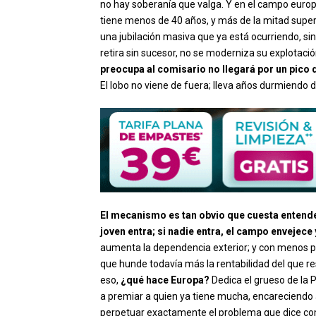
no hay soberanía que valga. Y en el campo europ
tiene menos de 40 años, y más de la mitad supe
una jubilación masiva que ya está ocurriendo, sin
retira sin sucesor, no se moderniza su explotaci
preocupa al comisario no llegará por un pico 
El lobo no viene de fuera; lleva años durmiendo de
El mecanismo es tan obvio que cuesta entender
joven entra; si nadie entra, el campo envejece
aumenta la dependencia exterior; y con menos pr
que hunde todavía más la rentabilidad del que resi
eso,
¿qué hace Europa?
Dedica el grueso de la P
a premiar a quien ya tiene mucha, encareciendo a
perpetuar exactamente el problema que dice co