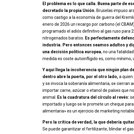
El problema es lo que calla. Buena parte de es
decretado la propia Unión.
Bruselas impuso aran
como castigo a la economía de guerra del Kremlin
enero de 2026 un recargo por carbono (el CBAM)
programado el adiós definitivo al gas ruso para 
nitrogenados baratos.
Es perfectamente defendi
industria. Pero entonces seamos adultos y digá
una decisión política europea
, no una fatalid
medida es coste autoinfligido es, como mínimo, un
Y aquí llega la incoherencia que ningún plan
dentro abre la puerta, por el otro lado,
a quien 
y se invoca la soberanía alimentaria, se cierr
importar carne, azúcar o etanol de países que no
animal.
Es la cuadratura del círculo al revés:
se
importado y luego se le promete un cheque para 
alimentaria» es un ejercicio de marketing notable
Pero la crítica de verdad, la que debería quit
Se puede garantizar el fertilizante, blindar el 