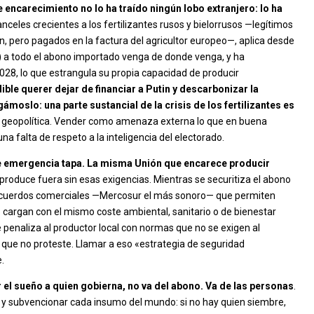
e encarecimiento no lo ha traído ningún lobo extranjero: lo ha
celes crecientes a los fertilizantes rusos y bielorrusos —legítimos
, pero pagados en la factura del agricultor europeo—, aplica desde
 a todo el abono importado venga de donde venga, y ha
2028, lo que estrangula su propia capacidad de producir
ble querer dejar de financiar a Putin y descarbonizar la
moslo: una parte sustancial de la crisis de los fertilizantes es
ad geopolítica. Vender como amenaza externa lo que en buena
a falta de respeto a la inteligencia del electorado.
 de emergencia tapa. La misma Unión que encarece producir
produce fuera sin esas exigencias. Mientras se securitiza el abono
an acuerdos comerciales —Mercosur el más sonoro— que permiten
 cargan con el mismo coste ambiental, sanitario o de bienestar
 penaliza al productor local con normas que no se exigen al
que no proteste. Llamar a eso «estrategia de seguridad
.
ar el sueño a quien gobierna, no va del abono. Va de las personas
.
gas y subvencionar cada insumo del mundo: si no hay quien siembre,