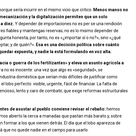
orque sería incurrir en el mismo vicio que critico.
Menos manos no
ecanización y la digitalización permiten que un solo
 a diez.
Y depender de importaciones no es per se una rendición
res fiables y mantengas reservas; no es lo mismo depender de
gunta honesta, por tanto, no es «¿importar sí o no?», sino «¿qué
tar, y de quién?».
Esa es una decisión política sobre cuánto
uedar expuesta, y nadie la está formulando en voz alta.
cia o guerra de los fertilizantes» y eleva un asunto agrícola a
ra no es inocente: una vez que algo es «seguridad», se
dustria doméstica que serían más difíciles de justificar como
el lobo perfecto: visible, urgente, fácil de financiar. La falta de
ilencioso, lento y caro de combatir, que exige reformas estructurales
antes de asustar al pueblo conviene revisar el rebaño:
hemos
emos abierto la cerca a manadas que pastan más barato y, sobre
n formar a los que vienen detrás. El día que el lobo aparezca de
rá que no quede nadie en el campo para usarlo.