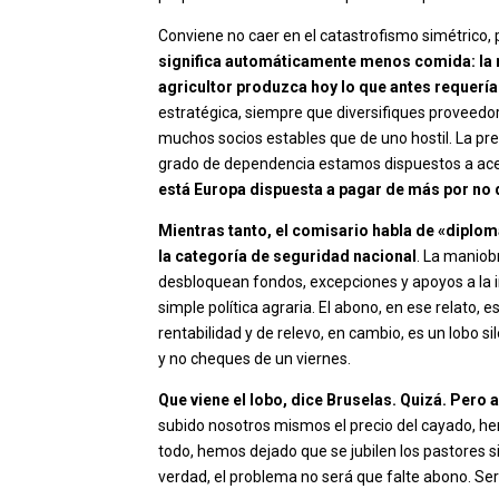
Conviene no caer en el catastrofismo simétrico, p
significa automáticamente menos comida: la m
agricultor produzca hoy lo que antes requería
estratégica, siempre que diversifiques proveedo
muchos socios estables que de uno hostil. La pre
grado de dependencia estamos dispuestos a acep
está Europa dispuesta a pagar de más por no q
Mientras tanto, el comisario habla de «diploma
la categoría de seguridad nacional
. La maniob
desbloquean fondos, excepciones y apoyos a la in
simple política agraria. El abono, en ese relato, es 
rentabilidad y de relevo, en cambio, es un lobo s
y no cheques de un viernes.
Que viene el lobo, dice Bruselas. Quizá. Pero 
subido nosotros mismos el precio del cayado, h
todo, hemos dejado que se jubilen los pastores si
verdad, el problema no será que falte abono. Se