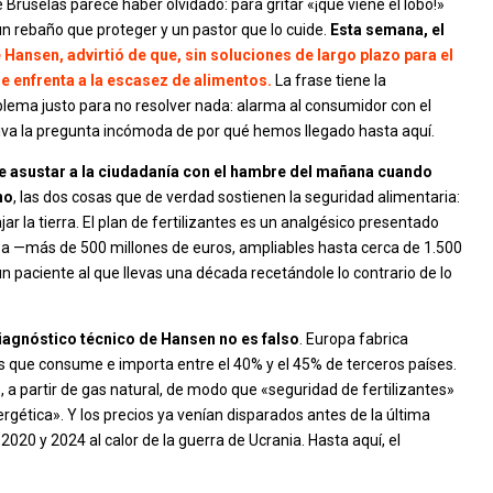
e Bruselas parece haber olvidado: para gritar «¡que viene el lobo!»
un rebaño que proteger y un pastor que lo cuide.
Esta semana, el
 Hansen, advirtió de que, sin soluciones de largo plazo para el
se enfrenta a la escasez de alimentos.
La frase tiene la
oblema justo para no resolver nada: alarma al consumidor con el
va la pregunta incómoda de por qué hemos llegado hasta aquí.
e asustar a la ciudadanía con el hambre del mañana cuando
no
, las dos cosas que de verdad sostienen la seguridad alimentaria:
ar la tierra. El plan de fertilizantes es un analgésico presentado
ea —más de 500 millones de euros, ampliables hasta cerca de 1.500
n paciente al que llevas una década recetándole lo contrario de lo
iagnóstico técnico de Hansen no es falso
. Europa fabrica
es que consume e importa entre el 40% y el 45% de terceros países.
a partir de gas natural, de modo que «seguridad de fertilizantes»
gética». Y los precios ya venían disparados antes de la última
2020 y 2024 al calor de la guerra de Ucrania. Hasta aquí, el