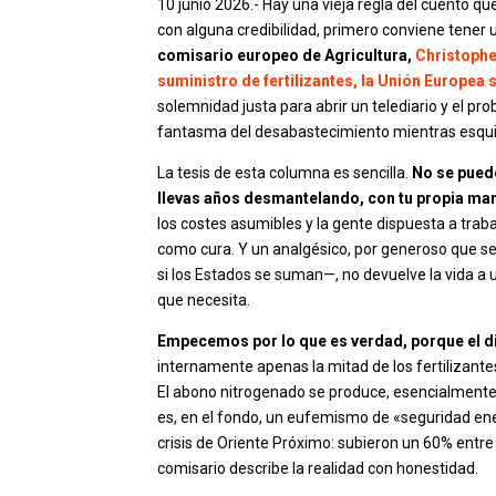
10 junio 2026.- Hay una vieja regla del cuento qu
con alguna credibilidad, primero conviene tener 
comisario europeo de Agricultura,
Christophe
suministro de fertilizantes, la Unión Europea 
solemnidad justa para abrir un telediario y el pr
fantasma del desabastecimiento mientras esqui
La tesis de esta columna es sencilla.
No se pued
llevas años desmantelando, con tu propia ma
los costes asumibles y la gente dispuesta a trabaj
como cura. Y un analgésico, por generoso que s
si los Estados se suman—, no devuelve la vida a u
que necesita.
Empecemos por lo que es verdad, porque el d
internamente apenas la mitad de los fertilizant
El abono nitrogenado se produce, esencialmente, 
es, en el fondo, un eufemismo de «seguridad ener
crisis de Oriente Próximo: subieron un 60% entre 
comisario describe la realidad con honestidad.