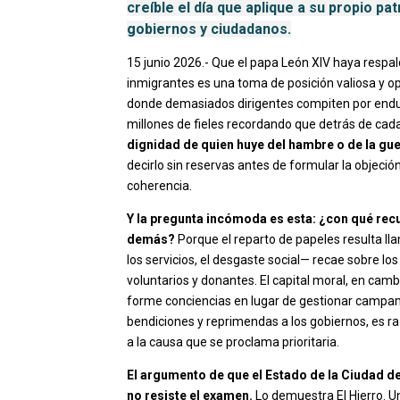
creíble el día que aplique a su propio p
gobiernos y ciudadanos.
15 junio 2026.- Que el papa León XIV haya respald
inmigrantes es una toma de posición valiosa y o
donde demasiados dirigentes compiten por endure
millones de fieles recordando que detrás de cad
dignidad de quien huye del hambre o de la gu
decirlo sin reservas antes de formular la objeció
coherencia.
Y la pregunta incómoda es esta: ¿con qué recu
demás?
Porque el reparto de papeles resulta llam
los servicios, el desgaste social— recae sobre lo
voluntarios y donantes. El capital moral, en cambio
forme conciencias en lugar de gestionar campam
bendiciones y reprimendas a los gobiernos, es r
a la causa que se proclama prioritaria.
El argumento de que el Estado de la Ciudad 
no resiste el examen.
Lo demuestra El Hierro. Un