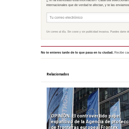
internacionales que de verdad te afectan, y te las enviamos 
Un correo al día. Sin coste y sin publicidad invasiva. Puedes darte d
No te enteres tarde de lo que pasa en tu ciudad.
Recibe cad
Relacionados
OPINIÓN. El controvertido papel
expansivo de la Agencia de protecc
de fronteras europea, Frontex