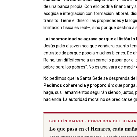
de una banca propia. Con ello podría financiar y
acogida e integración con formación laboral, idiom
tránsito. Tiene el dinero, las propiedades y la l
limitación física es real—, sino por qué destina a
La incomodidad se agrava porque el listón lo h
Jesús pidió al joven rico que vendiera cuanto ten
entristecido porque poseía muchos bienes. De ahí la
Reino, tan difícil como a un camello pasar por el 
pobre para los pobres". No es una vara de medir q
No pedimos que la Santa Sede se desprenda de la 
Pedimos coherencia y proporción:
que ponga s
haga, sus llamamientos seguirán siendo justos, p
hacienda. La autoridad moral no se predica: se g
BOLETÍN DIARIO · CORREDOR DEL HENA
Lo que pasa en el Henares, cada maña
¿Te ha interesado esta información? Cada día seleccionam