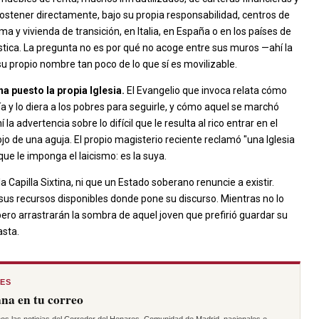
 sostener directamente, bajo su propia responsabilidad, centros de
a y vivienda de transición, en Italia, en España o en los países de
ogística. La pregunta no es por qué no acoge entre sus muros —ahí la
 su propio nombre tan poco de lo que sí es movilizable.
a puesto la propia Iglesia.
El Evangelio que invoca relata cómo
ía y lo diera a los pobres para seguirle, y cómo aquel se marchó
 advertencia sobre lo difícil que le resulta al rico entrar en el
ojo de una aguja. El propio magisterio reciente reclamó "una Iglesia
ue le imponga el laicismo: es la suya.
Capilla Sixtina, ni que un Estado soberano renuncie a existir.
us recursos disponibles donde pone su discurso. Mientras no lo
ero arrastrarán la sombra de aquel joven que prefirió guardar su
asta.
RES
na en tu correo
os las noticias del Corredor del Henares, Comunidad de Madrid, nacionales e