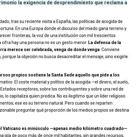
atrimonio la exigencia de desprendimiento que reclama a
ado, tras su reciente visita a España, las políticas de acogida de
portuna. En una Europa donde el discurso del miedo gana terreno y
cer fronteras, la voz de una institución con mil trescientos
a cifra hay una persona no es un gesto menor.
La defensa de la
erra merece ser celebrada, venga de donde venga
. Conviene
n, porque la objeción no busca desacreditar el mensaje, sino exigirle
rsos propios sostiene la Santa Sede aquello que pide a los
ativo. El coste material y político de la acogida —el dinero, el suelo,
s Estados receptores, sobre los contribuyentes y sobre una red de
, lo capitaliza quien predica. No es ilegítimo que un líder religioso
entos; ese es su terreno natural. Pero cuando se reparten
azonable preguntar qué proporción de los medios propios se destina
del Vaticano es minúsculo —apenas medio kilómetro cuadrado—
a isla de poco más de once mil habitantes, sin grandes recursos,