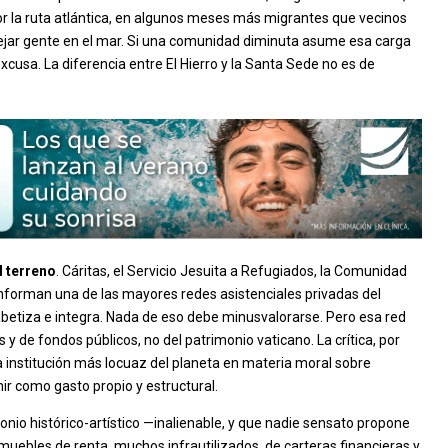
or la ruta atlántica, en algunos meses más migrantes que vecinos
dejar gente en el mar. Si una comunidad diminuta asume esa carga
xcusa. La diferencia entre El Hierro y la Santa Sede no es de
l terreno
. Cáritas, el Servicio Jesuita a Refugiados, la Comunidad
nforman una de las mayores redes asistenciales privadas del
abetiza e integra. Nada de eso debe minusvalorarse. Pero esa red
 y de fondos públicos, no del patrimonio vaticano. La crítica, por
la institución más locuaz del planeta en materia moral sobre
ir como gasto propio y estructural.
onio histórico-artístico —inalienable, y que nadie sensato propone
uebles de renta, muchos infrautilizados, de carteras financieras y