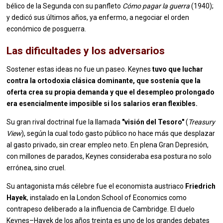
bélico de la Segunda con su panfleto
Cómo pagar la guerra
(1940);
y dedicó sus últimos años, ya enfermo, a negociar el orden
económico de posguerra.
Las dificultades y los adversarios
Sostener estas ideas no fue un paseo. Keynes
tuvo que luchar
contra la ortodoxia clásica dominante, que sostenía que la
oferta crea su propia demanda y que el desempleo prolongado
era esencialmente imposible si los salarios eran flexibles.
Su gran rival doctrinal fue la llamada
"visión del Tesoro"
(
Treasury
View
), según la cual todo gasto público no hace más que desplazar
al gasto privado, sin crear empleo neto. En plena Gran Depresión,
con millones de parados, Keynes consideraba esa postura no solo
errónea, sino cruel.
Su antagonista más célebre fue el economista austriaco
Friedrich
Hayek
, instalado en la London School of Economics como
contrapeso deliberado a la influencia de Cambridge. El duelo
Keynes–Hayek de los años treinta es uno de los grandes debates