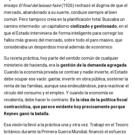
ensayo
El final del laissez-faire
(1926) rechazó el dogma de que el
mercado, abandonado a su suerte, conduce siempre al bien
común. Pero tampoco creía en la planificación total. Buscaba un
camino intermedio: un capitalismo
civilizado y gestionado
, en el
que el Estado interviniera de forma inteligente para corregir los
fallos más graves del mercado, sobre todo el paro masivo, que
consideraba un desperdicio moral además de económico.
Su receta práctica, hoy parte del sentido común de cualquier
ministerio de hacienda, era la
gestión de la demanda agregada
.
Cuando la economía privada se contrae y nadie invierte, el Estado
debe ocupar ese vacío: gastar, invertir en obra pública, sostener la
renta de las familias, aunque sea endeudándose, para reactivar el
círculo del consumo y el empleo. Y cuando la economía se
recalienta, debe hacer lo contrario.
Es la idea de la política fiscal
contracíclica, que parece evidente hoy precisamente porque
Keynes ganó la batalla.
Esa visión la llevó a la práctica una y otra vez. Trabajó en el Tesoro
británico durante la Primera Guerra Mundial; financió el esfuerzo