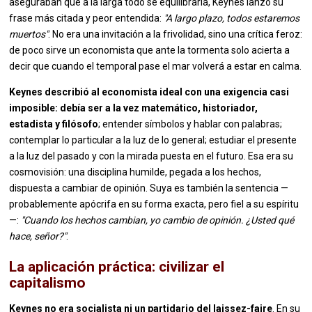
aseguraban que a la larga todo se equilibraría, Keynes lanzó su
frase más citada y peor entendida:
"A largo plazo, todos estaremos
muertos"
. No era una invitación a la frivolidad, sino una crítica feroz:
de poco sirve un economista que ante la tormenta solo acierta a
decir que cuando el temporal pase el mar volverá a estar en calma.
Keynes describió al economista ideal con una exigencia casi
imposible: debía ser a la vez matemático, historiador,
estadista y filósofo
; entender símbolos y hablar con palabras;
contemplar lo particular a la luz de lo general; estudiar el presente
a la luz del pasado y con la mirada puesta en el futuro. Esa era su
cosmovisión: una disciplina humilde, pegada a los hechos,
dispuesta a cambiar de opinión. Suya es también la sentencia —
probablemente apócrifa en su forma exacta, pero fiel a su espíritu
—:
"Cuando los hechos cambian, yo cambio de opinión. ¿Usted qué
hace, señor?"
.
La aplicación práctica: civilizar el
capitalismo
Keynes no era socialista ni un partidario del laissez-faire
. En su