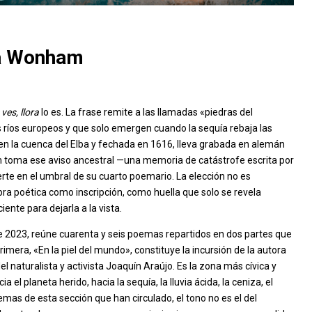
ta Wonham
ves, llora
lo es. La frase remite a las llamadas «piedras del
 ríos europeos y que solo emergen cuando la sequía rebaja las
 en la cuenca del Elba y fechada en 1616, lleva grabada en alemán
m toma ese aviso ancestral —una memoria de catástrofe escrita por
erte en el umbral de su cuarto poemario. La elección no es
abra poética como inscripción, como huella que solo se revela
ente para dejarla a la vista.
il de 2023, reúne cuarenta y seis poemas repartidos en dos partes que
imera, «En la piel del mundo», constituye la incursión de la autora
 naturalista y activista Joaquín Araújo. Es la zona más cívica y
 el planeta herido, hacia la sequía, la lluvia ácida, la ceniza, el
emas de esta sección que han circulado, el tono no es el del