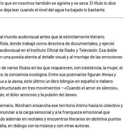
o que en nosotros también se agrieta y se seca. El título lo dice
e deja leer cuando el nivel del agua ha bajado lo bastante.
 mundo audiovisual antes que al estrictamente literario.
añola, donde trabajó como directora de documentales, y ejerció
diovisual en el Instituto Oficial de Radio y Televisión. Esa doble
 una poesía atenta al detalle visual y al montaje de las emociones.
de varios títulos en los que reaparecen, con insistencia, la mujer, el
, la conciencia ecológica. Entre sus poemarios figuran
Rimas y
ue a la dama
, este último un libro bilingüe en español e italiano
 estructurado en tres movimientos —«Cuando el amor es silencio»,
er, el dolor amoroso y la pulsión del deseo.
oemario, Wonham ensancha ese territorio íntimo hacia lo colectivo y
enunciar a la carga sensorial y a la franqueza emocional que
pado además en recitales y encuentros literarios en distintos puntos
alta, en diálogo con la música y con otras autoras.