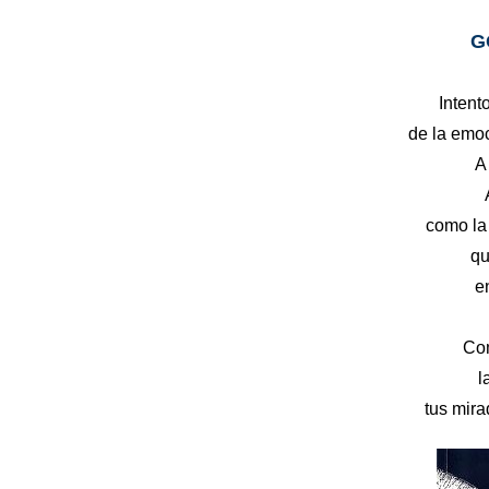
G
Intent
de la emoc
A
como la
qu
e
Com
l
tus mira