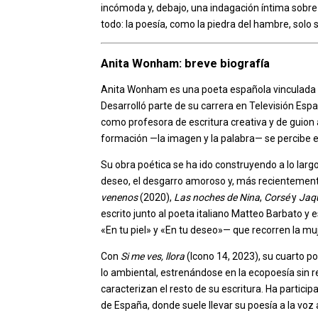
incómoda y, debajo, una indagación íntima sobre l
todo: la poesía, como la piedra del hambre, solo s
Anita Wonham: breve biografía
Anita Wonham es una poeta española vinculada al
Desarrolló parte de su carrera en Televisión Esp
como profesora de escritura creativa y de guion au
formación —la imagen y la palabra— se percibe en
Su obra poética se ha ido construyendo a lo largo 
deseo, el desgarro amoroso y, más recientemente
venenos
(2020),
Las noches de Nina
,
Corsé
y
Jaq
escrito junto al poeta italiano Matteo Barbato y
«En tu piel» y «En tu deseo»— que recorren la muj
Con
Si me ves, llora
(Icono 14, 2023), su cuarto p
lo ambiental, estrenándose en la ecopoesía sin r
caracterizan el resto de su escritura. Ha partici
de España, donde suele llevar su poesía a la voz 