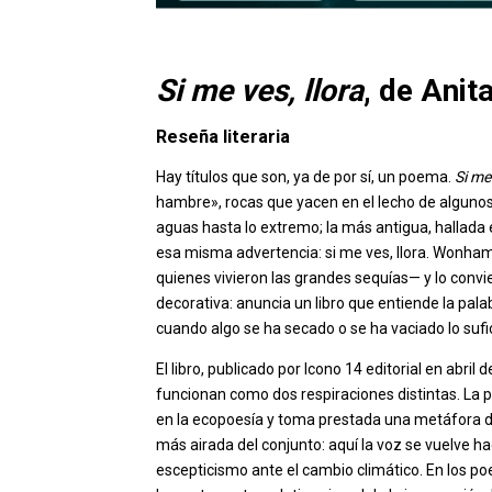
Si me ves, llora
, de Ani
Reseña literaria
Hay títulos que son, ya de por sí, un poema.
Si me 
hambre», rocas que yacen en el lecho de algunos
aguas hasta lo extremo; la más antigua, hallada
esa misma advertencia: si me ves, llora. Wonha
quienes vivieron las grandes sequías— y lo convi
decorativa: anuncia un libro que entiende la pal
cuando algo se ha secado o se ha vaciado lo sufici
El libro, publicado por Icono 14 editorial en abr
funcionan como dos respiraciones distintas. La pr
en la ecopoesía y toma prestada una metáfora del
más airada del conjunto: aquí la voz se vuelve hacia
escepticismo ante el cambio climático. En los po