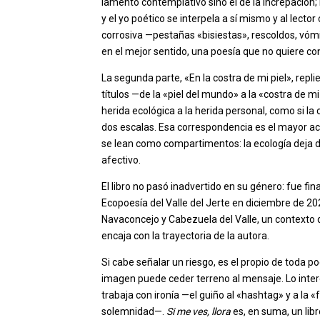
lamento contemplativo sino el de la increpación
y el yo poético se interpela a sí mismo y al lect
corrosiva —pestañas «bisiestas», rescoldos, vómi
en el mejor sentido, una poesía que no quiere con
La segunda parte, «En la costra de mi piel», repl
títulos —de la «piel del mundo» a la «costra de mi p
herida ecológica a la herida personal, como si la
dos escalas. Esa correspondencia es el mayor aci
se lean como compartimentos: la ecología deja 
afectivo.
El libro no pasó inadvertido en su género: fue fin
Ecopoesía del Valle del Jerte en diciembre de 20
Navaconcejo y Cabezuela del Valle, un contexto d
encaja con la trayectoria de la autora.
Si cabe señalar un riesgo, es el propio de toda p
imagen puede ceder terreno al mensaje. Lo inter
trabaja con ironía —el guiño al «hashtag» y a la 
solemnidad—.
Si me ves, llora
es, en suma, un lib