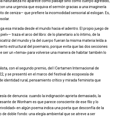
; la naturaleza no aparece como paisaje sino como cuerpo agredido,
or con una urgencia que esquiva el sermón gracias a una imaginería
to de ceniza— que prefiere la incomodidad sensorial al eslogan. Es,
solar.
iega esa mirada desde el mundo hacia el adentro. El propio juego de
iel»— traza el arco del libro: de lo planetario a lo íntimo, de la
 cicatriz del mundo y la del cuerpo fueran la misma materia leída a
erto estructural del poemario, porque evita que las dos secciones
de ser un «tema» para volverse una manera de habitar también lo
alista, con el segundo premio, del I Certamen Internacional de
22, y se presentó en el marco del festival de ecopoesía de
e identidad rural, pensamiento crítico y mirada feminista que
oesía de denuncia: cuando la indignación aprieta demasiado, la
esante de Wonham es que parece consciente de ese filo y lo
«frivolidad» en algún poema indica una poeta que desconfía de la
ro de doble fondo: una elegía ambiental que se atreve a ser