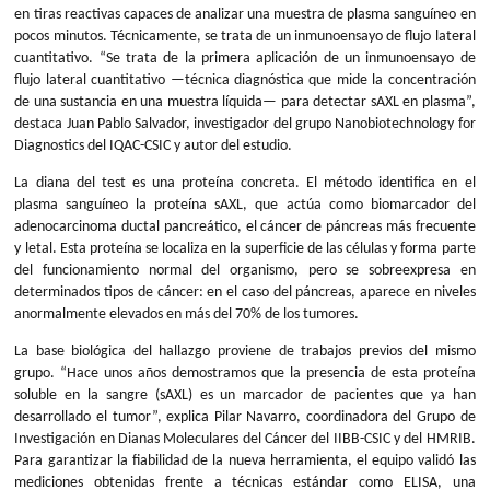
en tiras reactivas capaces de analizar una muestra de plasma sanguíneo en
pocos minutos. Técnicamente, se trata de un inmunoensayo de flujo lateral
cuantitativo. “Se trata de la primera aplicación de un inmunoensayo de
flujo lateral cuantitativo —técnica diagnóstica que mide la concentración
de una sustancia en una muestra líquida— para detectar sAXL en plasma”,
destaca Juan Pablo Salvador, investigador del grupo Nanobiotechnology for
Diagnostics del IQAC-CSIC y autor del estudio.
La diana del test es una proteína concreta. El método identifica en el
plasma sanguíneo la proteína sAXL, que actúa como biomarcador del
adenocarcinoma ductal pancreático, el cáncer de páncreas más frecuente
y letal. Esta proteína se localiza en la superficie de las células y forma parte
del funcionamiento normal del organismo, pero se sobreexpresa en
determinados tipos de cáncer: en el caso del páncreas, aparece en niveles
anormalmente elevados en más del 70% de los tumores.
La base biológica del hallazgo proviene de trabajos previos del mismo
grupo. “Hace unos años demostramos que la presencia de esta proteína
soluble en la sangre (sAXL) es un marcador de pacientes que ya han
desarrollado el tumor”, explica Pilar Navarro, coordinadora del Grupo de
Investigación en Dianas Moleculares del Cáncer del IIBB-CSIC y del HMRIB.
Para garantizar la fiabilidad de la nueva herramienta, el equipo validó las
mediciones obtenidas frente a técnicas estándar como ELISA, una