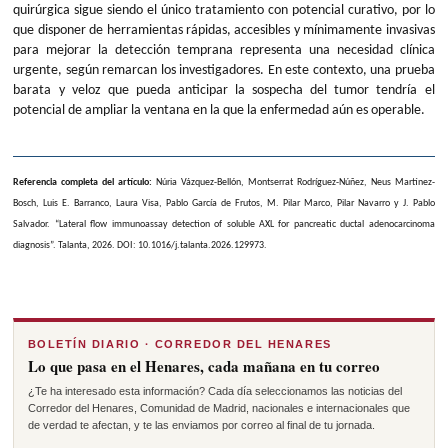
quirúrgica sigue siendo el único tratamiento con potencial curativo, por lo
que disponer de herramientas rápidas, accesibles y mínimamente invasivas
para mejorar la detección temprana representa una necesidad clínica
urgente, según remarcan los investigadores. En este contexto, una prueba
barata y veloz que pueda anticipar la sospecha del tumor tendría el
potencial de ampliar la ventana en la que la enfermedad aún es operable.
Referencia completa del artículo:
Núria Vázquez-Bellón, Montserrat Rodríguez-Núñez, Neus Martínez-
Bosch, Luis E. Barranco, Laura Visa, Pablo García de Frutos, M. Pilar Marco, Pilar Navarro y J. Pablo
Salvador. “Lateral flow immunoassay detection of soluble AXL for pancreatic ductal adenocarcinoma
diagnosis”. Talanta, 2026. DOI: 10.1016/j.talanta.2026.129973.
BOLETÍN DIARIO · CORREDOR DEL HENARES
Lo que pasa en el Henares, cada mañana en tu correo
¿Te ha interesado esta información? Cada día seleccionamos las noticias del
Corredor del Henares, Comunidad de Madrid, nacionales e internacionales que
de verdad te afectan, y te las enviamos por correo al final de tu jornada.