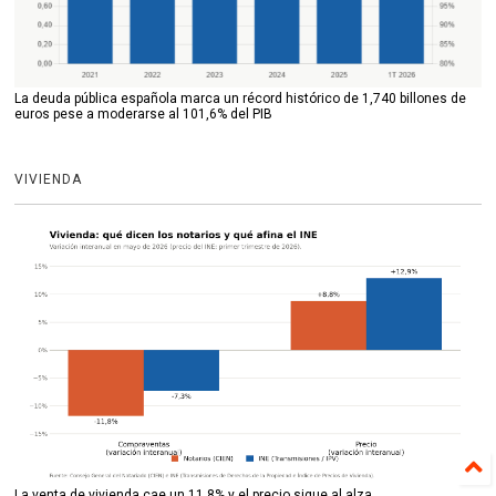
La deuda pública española marca un récord histórico de 1,740 billones de
euros pese a moderarse al 101,6% del PIB
VIVIENDA
La venta de vivienda cae un 11,8% y el precio sigue al alza