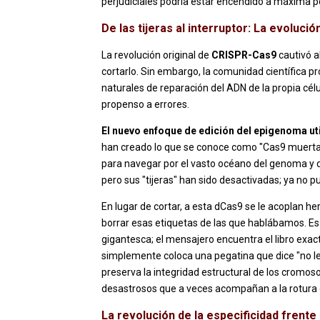
perjudiciales podría estar encendido a máxima p
De las tijeras al interruptor: La evoluci
La revolución original de
CRISPR-Cas9
cautivó al
cortarlo. Sin embargo, la comunidad científica p
naturales de reparación del ADN de la propia cél
propenso a errores.
El nuevo enfoque de edición del epigenoma uti
han creado lo que se conoce como "Cas9 muerta"
para navegar por el vasto océano del genoma y 
pero sus "tijeras" han sido desactivadas; ya no p
En lugar de cortar, a esta dCas9 se le acoplan
borrar esas etiquetas de las que hablábamos. Es
gigantesca; el mensajero encuentra el libro exacto
simplemente coloca una pegatina que dice "no leer
preserva la integridad estructural de los crom
desastrosos que a veces acompañan a la rotura 
La revolución de la especificidad frente