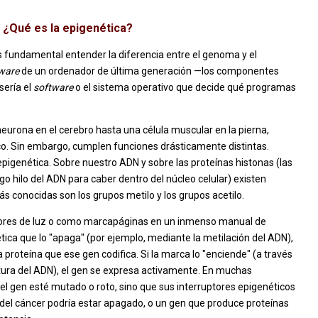
 ¿Qué es la epigenética?
 fundamental entender la diferencia entre el genoma y el
ware
de un ordenador de última generación —los componentes
sería el
software
o el sistema operativo que decide qué programas
eurona en el cerebro hasta una célula muscular en la pierna,
. Sin embargo, cumplen funciones drásticamente distintas.
pigenética. Sobre nuestro ADN y sobre las proteínas histonas (las
rgo hilo del ADN para caber dentro del núcleo celular) existen
 conocidas son los grupos metilo y los grupos acetilo.
tores de luz o como marcapáginas en un inmenso manual de
tica que lo "apaga" (por ejemplo, mediante la metilación del ADN),
a proteína que ese gen codifica. Si la marca lo "enciende" (a través
uctura del ADN), el gen se expresa activamente. En muchas
 gen esté mutado o roto, sino que sus interruptores epigenéticos
r del cáncer podría estar apagado, o un gen que produce proteínas