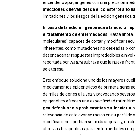
encender o apagar genes con una precisión inédi
afecciones que van desde el colesterol alto 
limitaciones y los riesgos de la edición genética t
El paso de la edición genómica a la edición
el tratamiento de enfermedades.
Hasta ahora, 
moleculares" capaces de cortar y modificar secu
inherentes, como mutaciones no deseadas o cort
desencadenar respuestas impredecibles a nivel c
reportada por
Nature
subraya que la nueva front
se expresa.
Este enfoque soluciona uno de los mayores cuello
medicamentos epigenéticos de primera generaci
de miles de genes a la vez y provocando severo
epigenético ofrecen una especificidad milimétric
gen defectuoso o problemático y silenciarlo o
relevancia de este avance radica en su perfil de s
modificaciones podrían ser más seguras y, en algu
abre vías terapéuticas para enfermedades compl