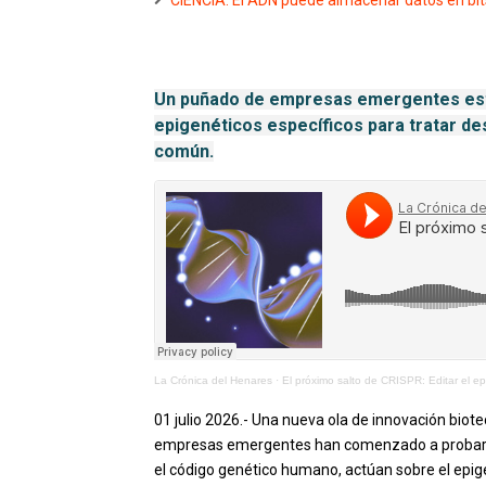
CIENCIA. El ADN puede almacenar datos en bit
Un puñado de empresas emergentes está
epigenéticos específicos para tratar de
común.
La Crónica del Henares
·
El próximo salto de CRISPR: Editar el e
01 julio 2026.- Una nueva ola de innovación bio
empresas emergentes han comenzado a probar ter
el código genético humano, actúan sobre el epi