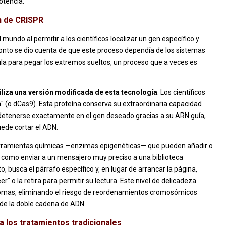
otencia.
ón de CRISPR
 mundo al permitir a los científicos localizar un gen específico y
ronto se dio cuenta de que este proceso dependía de los sistemas
ula para pegar los extremos sueltos, un proceso que a veces es
liza una versión modificada de esta tecnología
. Los científicos
 (o dCas9). Esta proteína conserva su extraordinaria capacidad
detenerse exactamente en el gen deseado gracias a su ARN guía,
uede cortar el ADN.
 herramientas químicas —enzimas epigenéticas— que pueden añadir o
 como enviar a un mensajero muy preciso a una biblioteca
, busca el párrafo específico y, en lugar de arrancar la página,
" o la retira para permitir su lectura. Este nivel de delicadeza
osomas, eliminando el riesgo de reordenamientos cromosómicos
de la doble cadena de ADN.
 a los tratamientos tradicionales