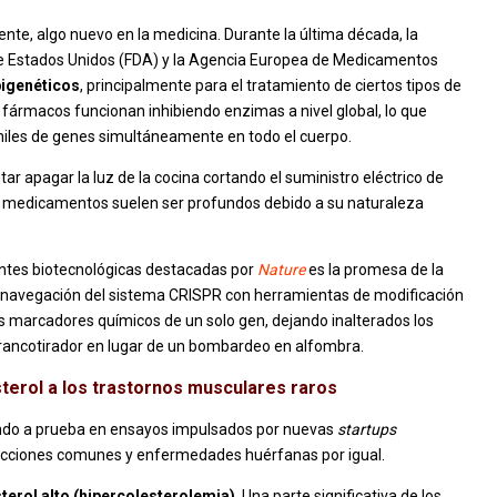
nte, algo nuevo en la medicina. Durante la última década, la
e Estados Unidos (FDA) y la Agencia Europea de Medicamentos
igenéticos
, principalmente para el tratamiento de ciertos tipos de
 fármacos funcionan inhibiendo enzimas a nivel global, lo que
miles de genes simultáneamente en todo el cuerpo.
tar apagar la luz de la cocina cortando el suministro eléctrico de
os medicamentos suelen ser profundos debido a su naturaleza
ntes biotecnológicas destacadas por
Nature
es la promesa de la
de navegación del sistema CRISPR con herramientas de modificación
os marcadores químicos de un solo gen, dejando inalterados los
francotirador en lugar de un bombardeo en alfombra.
sterol a los trastornos musculares raros
niendo a prueba en ensayos impulsados por nuevas
startups
ecciones comunes y enfermedades huérfanas por igual.
terol alto (hipercolesterolemia)
. Una parte significativa de los