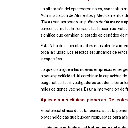
La alteración del epigenoma no es, conceptualme
Administración de Alimentos y Medicamentos d
(EMA) han aprobado un puñado de
fármacos ep
cáncer, como los linfomas o las leucemias. Estos
significa que cambian el estado epigenético de 
Esta falta de especificidad es equivalente a inten
toda la ciudad. Los efectos secundarios de est
inespecífica.
Lo que distingue a las nuevas empresas emerge
hiper-especificidad. Al combinar la capacidad 
epigenética, los investigadores pueden alterar l
miles de genes vecinos. Es una intervención de 
Aplicaciones clínicas pioneras: Del cole
El potencial clínico de esta técnica se está po
biotecnológicas que buscan respuestas para af
Un ejemplo notable es el tratamiento del coles