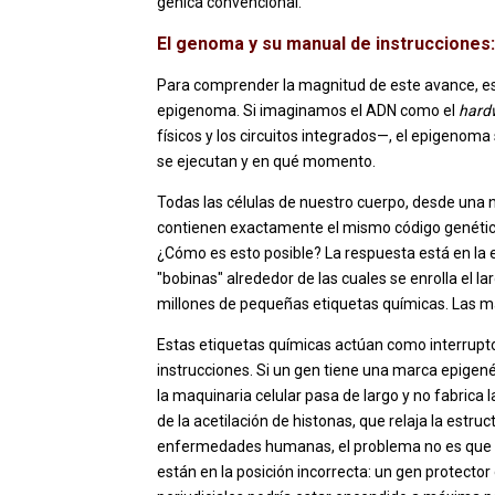
génica convencional.
El genoma y su manual de instrucciones:
Para comprender la magnitud de este avance, es
epigenoma. Si imaginamos el ADN como el
hard
físicos y los circuitos integrados—, el epigenoma 
se ejecutan y en qué momento.
Todas las células de nuestro cuerpo, desde una n
contienen exactamente el mismo código genético
¿Cómo es esto posible? La respuesta está en la e
"bobinas" alrededor de las cuales se enrolla el la
millones de pequeñas etiquetas químicas. Las más
Estas etiquetas químicas actúan como interrup
instrucciones. Si un gen tiene una marca epigené
la maquinaria celular pasa de largo y no fabrica l
de la acetilación de histonas, que relaja la estr
enfermedades humanas, el problema no es que el
están en la posición incorrecta: un gen protecto