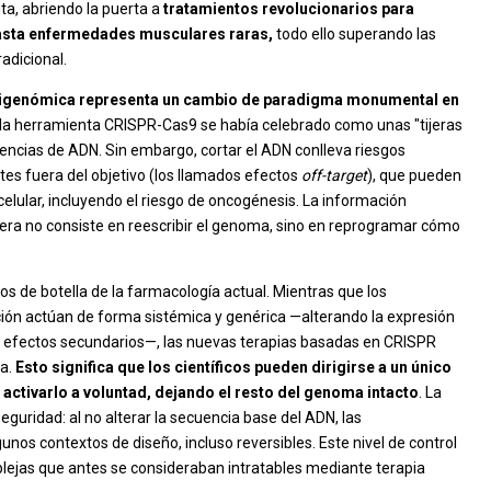
ta, abriendo la puerta a
tratamientos revolucionarios para
hasta enfermedades musculares raras,
todo ello superando las
radicional.
 epigenómica representa un cambio de paradigma monumental en
la herramienta CRISPR-Cas9 se había celebrado como unas "tijeras
encias de ADN. Sin embargo, cortar el ADN conlleva riesgos
es fuera del objetivo (los llamados efectos
off-target
), que pueden
elular, incluyendo el riesgo de oncogénesis. La información
era no consiste en reescribir el genoma, sino en reprogramar cómo
s de botella de la farmacología actual. Mientras que los
ón actúan de forma sistémica y genérica —alterando la expresión
s efectos secundarios—, las nuevas terapias basadas en CRISPR
a.
Esto significa que los científicos pueden dirigirse a un único
 activarlo a voluntad, dejando el resto del genoma intacto
. La
eguridad: al no alterar la secuencia base del ADN, las
nos contextos de diseño, incluso reversibles. Este nivel de control
ejas que antes se consideraban intratables mediante terapia