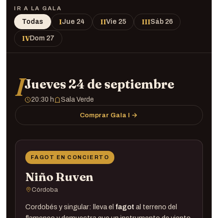
IR A LA GALA
I
II
III
Todas
Jue 24
Vie 25
Sáb 26
IV
Dom 27
I
Jueves 24 de septiembre
20:30 h
Sala Verde
Comprar Gala I →
FAGOT EN CONCIERTO
Niño Ruven
Córdoba
Cordobés y singular: lleva el
fagot
al terreno del
flamenco y demuestra que un instrumento de viento