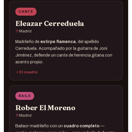
CANTE
Eleazar Cerreduela
Madrid
Madrileño de
estirpe flamenca
, del apellido
Cerreduela. Acompañado por la guitarra de Joni
Jiménez, defiende un cante de herencia gitana con
acento propio.
El cuadro
Cante ·
Eleazar Cerreduela
Guitarra ·
BAILE
Rober El Moreno
Madrid
Bailaor madrileño con un
cuadro completo
—