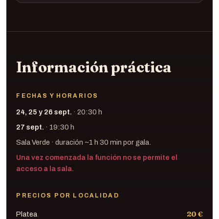
Baile ·
Aitana Rousseau
Cante ·
Guitarra ·
Información práctica
FECHAS Y HORARIOS
24, 25 y 26 sept.
· 20:30 h
27 sept.
· 19:30 h
Sala Verde · duración ~1 h 30 min por gala.
Una vez comenzada la función no se permite el
acceso a la sala.
PRECIOS POR LOCALIDAD
20 €
Platea