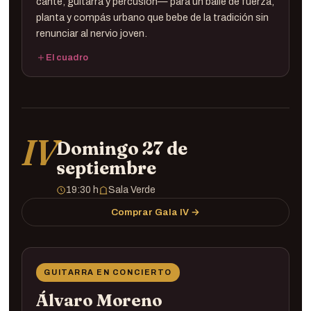
cante, guitarra y percusión— para un baile de fuerza,
planta y compás urbano que bebe de la tradición sin
renunciar al nervio joven.
El cuadro
Baile ·
Rober El Moreno
Cante ·
Guitarra ·
Percusión ·
IV
Domingo 27 de
septiembre
19:30 h
Sala Verde
Comprar Gala IV →
GUITARRA EN CONCIERTO
Álvaro Moreno