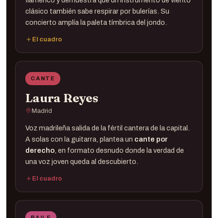
clásico también sabe respirar por bulerías. Su
concierto amplía la paleta tímbrica del jondo.
El cuadro
Fagot ·
Niño Ruven
Guitarra ·
CANTE
Baile ·
Laura Reyes
Madrid
Voz madrileña salida de la fértil cantera de la capital.
A solas con la guitarra, plantea un
cante por
derecho
, en formato desnudo donde la verdad de
una voz joven queda al descubierto.
El cuadro
Cante ·
Laura Reyes
Guitarra ·
BAILE