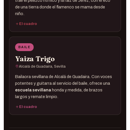
trae el pellizco rítmico y la raíz de Jerez, con el eco
de una tierra donde el flamenco se mama desde
niño.
El cuadro
Cante ·
Luis Montoya «Chanquita»
Guitarra ·
BAILE
Compás ·
Yaiza Trigo
Alcalá de Guadaira, Sevilla
Bailaora sevillana de Alcalá de Guadaira. Con voces
potentes y guitarra al servicio del baile, ofrece una
escuela sevillana
honda y medida, de brazos
largos y remate limpio.
El cuadro
Baile ·
Yaiza Trigo
Cante ·