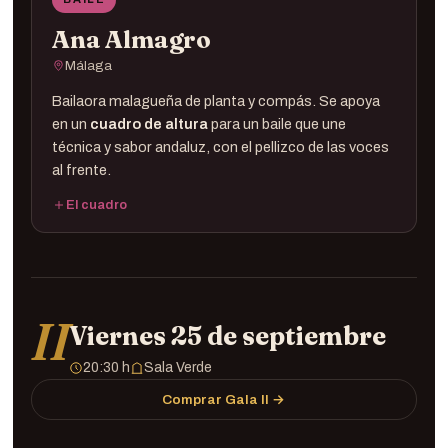
Ana Almagro
Málaga
Bailaora malagueña de planta y compás. Se apoya
en un
cuadro de altura
para un baile que une
técnica y sabor andaluz, con el pellizco de las voces
al frente.
El cuadro
Baile ·
Ana Almagro
Cante ·
Guitarra ·
Compás ·
II
Viernes 25 de septiembre
20:30 h
Sala Verde
Comprar Gala II →