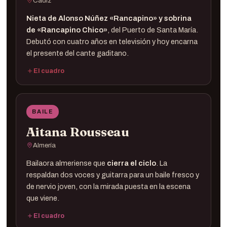
Cádiz
Nieta de Alonso Núñez «Rancapino» y sobrina
de «Rancapino Chico»
, del Puerto de Santa María.
Debutó con cuatro años en televisión y hoy encarna
el presente del cante gaditano.
El cuadro
Cante ·
Esmeralda Rancapino
Guitarra ·
BAILE
Compás ·
Cajón ·
Aitana Rousseau
Almería
Bailaora almeriense que
cierra el ciclo
. La
respaldan dos voces y guitarra para un baile fresco y
de nervio joven, con la mirada puesta en la escena
que viene.
El cuadro