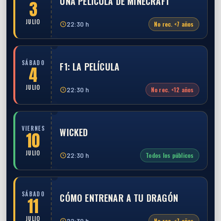
UNA PELÍCULA DE MINECRAFT
3
JULIO
No rec. <7 años
22:30 h
SÁBADO
F1: LA PELÍCULA
4
JULIO
No rec. <12 años
22:30 h
VIERNES
WICKED
10
JULIO
Todos los públicos
22:30 h
SÁBADO
CÓMO ENTRENAR A TU DRAGÓN
11
JULIO
No rec. <7 años
22:30 h