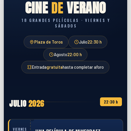
CINE
DE
VERANO
18 GRANDES PELÍCULAS · VIERNES Y
SÁBADOS
Plaza de Toros
Julio
22:30 h
Agosto
22:00 h
Entrada
gratuita
hasta completar aforo
JULIO
2026
22:30 h
VIERNES