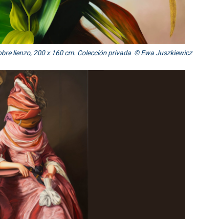
sobre lienzo, 200 x 160 cm. Colección privada © Ewa Juszkiewicz