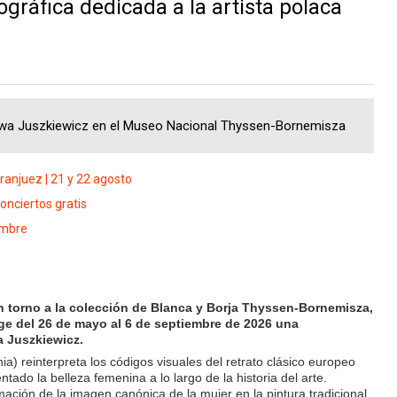
ráfica dedicada a la artista polaca
 Ewa Juszkiewicz en el Museo Nacional Thyssen-Bornemisza
Aranjuez | 21 y 22 agosto
onciertos gratis
iembre
 torno a la colección de Blanca y Borja Thyssen-Bornemisza,
e del 26 de mayo al 6 de septiembre de 2026 una
a Juszkiewicz.
a) reinterpreta los códigos visuales del retrato clásico europeo
ado la belleza femenina a lo largo de la historia del arte.
ación de la imagen canónica de la mujer en la pintura tradicional,