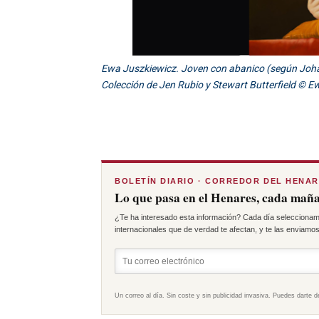
Ewa Juszkiewicz. Joven con abanico (según Johann
Colección de Jen Rubio y Stewart Butterfield © E
BOLETÍN DIARIO · CORREDOR DEL HENA
Lo que pasa en el Henares, cada maña
¿Te ha interesado esta información? Cada día seleccionam
internacionales que de verdad te afectan, y te las enviamos 
Un correo al día. Sin coste y sin publicidad invasiva. Puedes darte d