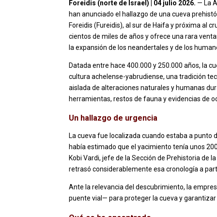
Foreidis (norte de Israel) | 04 julio 2026.
— La A
han anunciado el hallazgo de una cueva prehist
Foreidis (Fureidis), al sur de Haifa y próxima al
cientos de miles de años y ofrece una rara venta
la expansión de los neandertales y de los hum
Datada entre hace 400.000 y 250.000 años, la cuev
cultura achelense-yabrudiense, una tradición te
aislada de alteraciones naturales y humanas dur
herramientas, restos de fauna y evidencias de o
Un hallazgo de urgencia
La cueva fue localizada cuando estaba a punto d
había estimado que el yacimiento tenía unos 200.
Kobi Vardi, jefe de la Sección de Prehistoria de l
retrasó considerablemente esa cronología a parti
Ante la relevancia del descubrimiento, la empre
puente vial— para proteger la cueva y garantizar