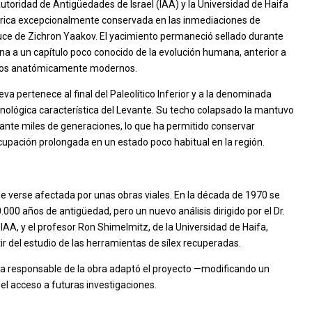
utoridad de Antigüedades de Israel (IAA) y la Universidad de Haifa
órica excepcionalmente conservada en las inmediaciones de
 cruce de Zichron Yaakov. El yacimiento permaneció sellado durante
na a un capítulo poco conocido de la evolución humana, anterior a
anos anatómicamente modernos.
a pertenece al final del Paleolítico Inferior y a la denominada
cnológica característica del Levante. Su techo colapsado la mantuvo
ante miles de generaciones, lo que ha permitido conservar
cupación prolongada en un estado poco habitual en la región.
e verse afectada por unas obras viales. En la década de 1970 se
000 años de antigüedad, pero un nuevo análisis dirigido por el Dr.
a IAA, y el profesor Ron Shimelmitz, de la Universidad de Haifa,
r del estudio de las herramientas de sílex recuperadas.
sa responsable de la obra adaptó el proyecto —modificando un
 el acceso a futuras investigaciones.