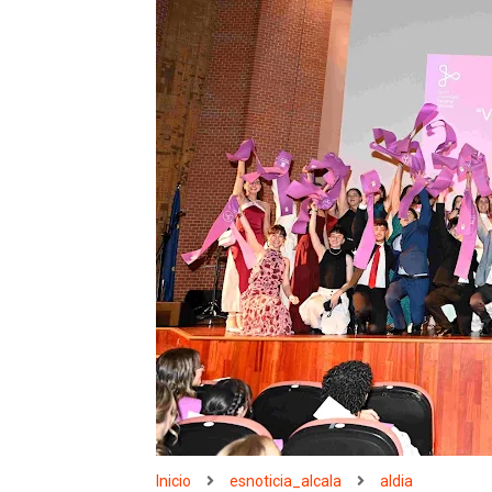
Inicio
esnoticia_alcala
aldia