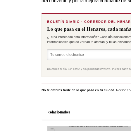
del convenio y por la mejora constante de s
BOLETÍN DIARIO · CORREDOR DEL HENA
Lo que pasa en el Henares, cada maña
¿Te ha interesado esta información? Cada día seleccionam
internacionales que de verdad te afectan, y te las enviamos 
Un correo al día. Sin coste y sin publicidad invasiva. Puedes darte d
No te enteres tarde de lo que pasa en tu ciudad.
Recibe cad
Relacionados