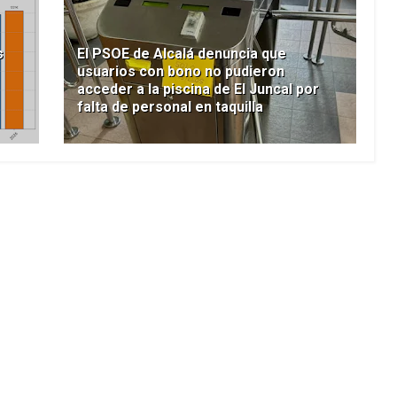
s
El PSOE de Alcalá denuncia que
usuarios con bono no pudieron
acceder a la piscina de El Juncal por
falta de personal en taquilla