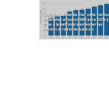
LABORAL. Yolanda Díaz sella con lo
sindicatos el nuevo SMI para 2026 y
urge a la patronal a extender las
subidas al resto de salarios