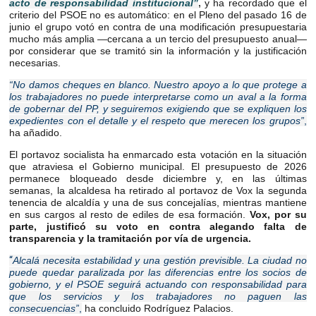
acto de responsabilidad institucional”
,
y ha recordado que el
criterio del PSOE no es automático: en el Pleno del pasado 16 de
junio el grupo votó en contra de una modificación presupuestaria
mucho más amplia —cercana a un tercio del presupuesto anual—
por considerar que se tramitó sin la información y la justificación
necesarias.
“No damos cheques en blanco. Nuestro apoyo a lo que protege a
los trabajadores no puede interpretarse como un aval a la forma
de gobernar del PP, y seguiremos exigiendo que se expliquen los
expedientes con el detalle y el respeto que merecen los grupos”
,
ha añadido.
El portavoz socialista ha enmarcado esta votación en la situación
que atraviesa el Gobierno municipal. El presupuesto de 2026
permanece bloqueado desde diciembre y, en las últimas
semanas, la alcaldesa ha retirado al portavoz de Vox la segunda
tenencia de alcaldía y una de sus concejalías, mientras mantiene
en sus cargos al resto de ediles de esa formación.
Vox, por su
parte, justificó su voto en contra alegando falta de
transparencia y la tramitación por vía de urgencia.
“
Alcalá necesita estabilidad y una gestión previsible. La ciudad no
puede quedar paralizada por las diferencias entre los socios de
gobierno, y el PSOE seguirá actuando con responsabilidad para
que los servicios y los trabajadores no paguen las
consecuencias”
,
ha concluido Rodríguez Palacios.