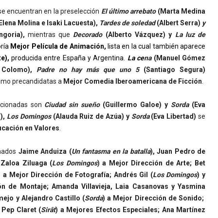
se encuentran en la preselección
El último arrebato
(Marta Medina
Elena Molina e Isaki Lacuesta),
Tardes de soledad
(Albert Serra)
y
ngoria),
mientras que
Decorado
(Alberto Vázquez) y
La luz de
oría
Mejor Película de Animación,
lista en la cual también aparece
te),
producida entre España y Argentina.
La ce
na
(Manuel Gómez
 Colomo),
Padre no hay más que uno 5
(Santiago Segura)
omo precandidatas a
Mejor Comedia Iberoamericana de Ficción
.
eccionadas son
Ciudad sin sueño
(Guillermo Galoe) y
Sorda
(Eva
),
Los Domingos
(Alauda Ruiz de Azúa) y
Sorda
(Eva Libertad)
se
ucación en Valores
.
onados
Jaime Anduiza (
Un fantasma en la batalla
),
Juan Pedro de
 Zaloa Ziluaga (
Los Domingos
) a Mejor Dirección de Arte;
Bet
) a Mejor Dirección de Fotografía; Andrés Gil (
Los Domingos
) y
ón de Montaje; Amanda Villavieja, Laia Casanovas y Yasmina
mejo y Alejandro Castillo (
Sorda
) a Mejor Dirección de Sonido;
y Pep Claret (
Sirât
) a Mejores Efectos Especiales; Ana Martínez