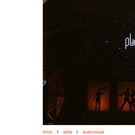
Inicio
aldia
audiovisual