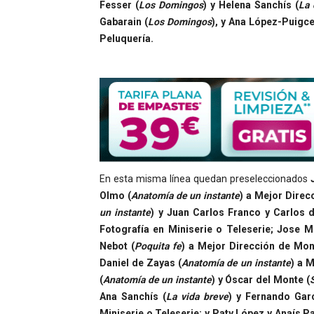
Fesser (
Los Domingos
) y Helena Sanchís (
La 
Gabarain (
Los Domingos
), y Ana López-Puigce
Peluquería.
En esta misma línea quedan preseleccionados
Olmo (
Anatomía de un instante
) a
Mejor Direcc
un instante
) y Juan Carlos Franco y Carlos 
Fotografía en Miniserie o Teleserie; Jose M
Nebot (
Poquita fe
) a Mejor Dirección de Mont
Daniel de Zayas (
Anatomía de un instante
) a 
(
Anatomía de un instante
) y Óscar del Monte (
S
Ana Sanchís (
La vida breve
) y Fernando Garc
Miniserie o Teleserie; y Paty López y Anaís Pa