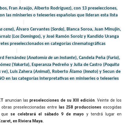
bos, Fran Araújo, Alberto Rodríguez), con 13 preselecciones,
on las miniseries o teleseries españolas que lideran esta lista
a cena
), Álvaro Cervantes (
Sorda)
, Blanca Soroa, Juan Minujín,
rnaiz (
Los Domingos
),
y José Ramón Soroiz y Kandido Uranga
pretes preseleccionados en categorías cinematográficas
rd Fernández (
Anatomía de un instante
), Candela Peña (
Furia
),
Gómez (
Yakarta
), Esperanza Pedreño y Julia de Castro (
Poquita
s ve
), Luis Zahera (
Animal
), Roberto Álamo (
Innato
) y Secun de
O en las categorías interpretativas en miniseries o teleseries
ET
anuncian las
preselecciones de su XIII edición
. Veinte de los
n obras preseleccionadas entre
las 258 producciones
escogidas
a que
se celebrará el sábado 9 de mayo
y tendrá lugar en
aret, en Riviera Maya.