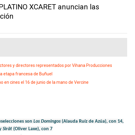
PLATINO XCARET anuncian las
ición
ores y directores representados por Vihana Producciones
 la etapa francesa de Buñuel
en cines el 16 de junio de la mano de Vercine
eselecciones son
Los Domingos
(Alauda Ruíz de Azúa), con 14,
y
Sirât
(Oliver Laxe), con 7