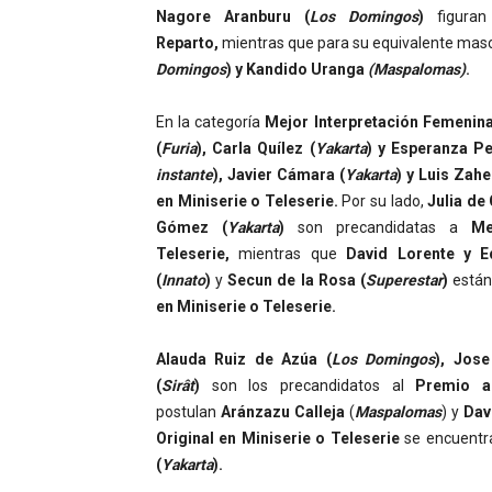
Nagore Aranburu (
Los Domingos
)
figura
Reparto,
mientras que para su equivalente mas
Domingos
) y Kandido Uranga
(Maspalomas)
.
En la categoría
Mejor Interpretación Femenina
(
Furia
), Carla Quílez (
Yakarta
) y Esperanza P
instante
),
Javier Cámara (
Yakarta
) y Luis Zahe
en Miniserie o Teleserie.
Por su lado,
Julia de
Gómez (
Yakarta
)
son precandidatas a
Me
Teleserie,
mientras que
David Lorente y E
(
Innato
)
y
Secun de la Rosa (
Superestar
)
están
en Miniserie o Teleserie.
Alauda Ruiz de Azúa (
Los Domingos
), Jos
(
Sirât
)
son los precandidatos al
Premio a
postulan
Aránzazu Calleja
(
Maspalomas
) y
Dav
Original en Miniserie o Teleserie
se encuent
(
Yakarta
).