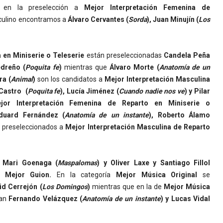
n en la preselección a
Mejor Interpretación Femenina de
culino encontramos a
Álvaro Cervantes (
Sorda
), Juan Minujín (
Los
 en Miniserie o Teleserie
están preseleccionadas
Candela Peña
edreño (
Poquita fe
)
mientras que
Álvaro Morte (
Anatomía de un
ra (
Animal
)
son los candidatos a
Mejor Interpretación Masculina
 Castro (
Poquita fe
), Lucía Jiménez (
Cuando nadie nos ve
) y Pilar
jor Interpretación Femenina de Reparto en Miniserie o
duard Fernández (
Anatomía de un instante
), Roberto Álamo
 preseleccionados a
Mejor Interpretación Masculina de Reparto
e Mari Goenaga (
Maspalomas
) y Oliver Laxe y Santiago Fillol
 Mejor Guion.
En la categoría
Mejor Música Original
se
id Cerrejón
(
Los Domingos
)
mientras que en la de
Mejor Música
ran
Fernando Velázquez (
Anatomía de un instante
) y Lucas Vidal