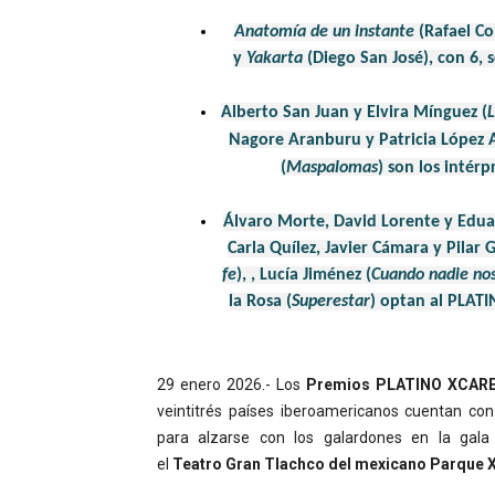
Anatomía de un instante
(Rafael Co
y
Yakarta
(Diego San José), con 6, s
Alberto San Juan y Elvira Mínguez (
L
Nagore Aranburu y Patricia López A
(
Maspalomas
) son los intér
Álvaro Morte, David Lorente y Edua
Carla Quílez, Javier Cámara y Pilar 
fe
), , Lucía Jiménez (
Cuando nadie no
la Rosa (
Superestar
)
optan al PLATIN
29 enero 2026.- Los
Premios PLATINO XCAR
veintitrés países iberoamericanos cuentan co
para alzarse con los galardones en la gal
el
Teatro
Gran Tlachco del mexicano Parque Xc