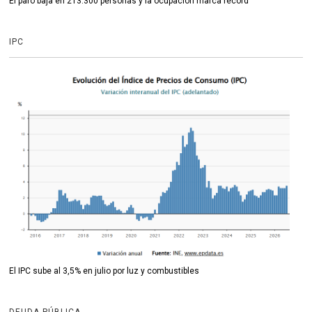
El paro baja en 213.300 personas y la ocupación marca récord
IPC
El IPC sube al 3,5% en julio por luz y combustibles