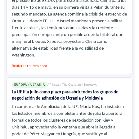
El presidente de EE.UU. parte este martes hacia China para los
días 14 y 15 de mayo, en su primera visita a Pekín durante su
segundo mandato. La agenda combina la crisis del estrecho de
Ormuz —donde EE.UU. e Israel mantienen presencia militar
frente a Irán—, las tensiones arancelarias y la creciente
preocupación europea ante un posible acuerdo bilateral que
margine al bloque. Xi busca proyectar a China como
alternativa de estabilidad frente a la volatilidad de
Washington.
Reuters · reuters.com
EUROPA / UCRANIA
AP News / The Guardian / Euronews
La UE fija julio como plazo para abrir todos los grupos de
negociación de adhesión de Ucrania y Moldavia
La comisaria de Ampliación de la UE, Marta Kos, ha instado a
los Estados miembros a completar antes de julio la apertura
formal de todos los clústeres de negociación con Kiev y
Chisináu, aprovechando la ventana que abre la llegada al
poder de Péter Magyar en Hungría, que sustituye al