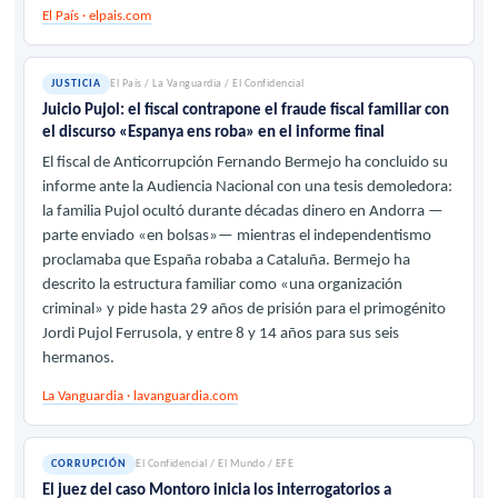
El País · elpais.com
JUSTICIA
El País / La Vanguardia / El Confidencial
Juicio Pujol: el fiscal contrapone el fraude fiscal familiar con
el discurso «Espanya ens roba» en el informe final
El fiscal de Anticorrupción Fernando Bermejo ha concluido su
informe ante la Audiencia Nacional con una tesis demoledora:
la familia Pujol ocultó durante décadas dinero en Andorra —
parte enviado «en bolsas»— mientras el independentismo
proclamaba que España robaba a Cataluña. Bermejo ha
descrito la estructura familiar como «una organización
criminal» y pide hasta 29 años de prisión para el primogénito
Jordi Pujol Ferrusola, y entre 8 y 14 años para sus seis
hermanos.
La Vanguardia · lavanguardia.com
CORRUPCIÓN
El Confidencial / El Mundo / EFE
El juez del caso Montoro inicia los interrogatorios a