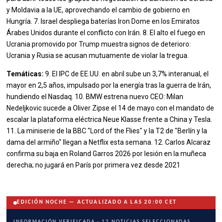
y Moldavia a la UE, aprovechando el cambio de gobierno en
Hungría. 7. Israel despliega baterías Iron Dome en los Emiratos
Árabes Unidos durante el conflicto con Irán. 8. El alto el fuego en
Ucrania promovido por Trump muestra signos de deterioro:
Ucrania y Rusia se acusan mutuamente de violar la tregua.
Temáticas:
9. El IPC de EE.UU. en abril sube un 3,7% interanual, el
mayor en 2,5 años, impulsado por la energía tras la guerra de Irán,
hundiendo el Nasdaq. 10. BMW estrena nuevo CEO: Milan
Nedeljkovic sucede a Oliver Zipse el 14 de mayo con el mandato de
escalar la plataforma eléctrica Neue Klasse frente a China y Tesla.
11. La miniserie de la BBC "Lord of the Flies" y la T2 de "Berlín y la
dama del armiño" llegan a Netflix esta semana. 12. Carlos Alcaraz
confirma su baja en Roland Garros 2026 por lesión en la muñeca
derecha; no jugará en París por primera vez desde 2021
EDICIÓN NOCHE — ACTUALIZADO A LAS 20:00 CET
INFORMACIÓN VERIFICADA · 12 NOTICIAS SELECCIONADAS