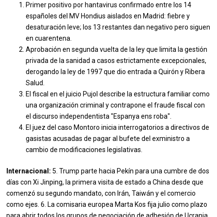
Primer positivo por hantavirus confirmado entre los 14
españoles del MV Hondius aislados en Madrid: fiebre y
desaturación leve; los 13 restantes dan negativo pero siguen
en cuarentena.
Aprobación en segunda vuelta de la ley que limita la gestión
privada de la sanidad a casos estrictamente excepcionales,
derogando la ley de 1997 que dio entrada a Quirón y Ribera
Salud.
El fiscal en el juicio Pujol describe la estructura familiar como
una organización criminal y contrapone el fraude fiscal con
el discurso independentista "Espanya ens roba".
El juez del caso Montoro inicia interrogatorios a directivos de
gasistas acusadas de pagar al bufete del exministro a
cambio de modificaciones legislativas.
Internacional:
5. Trump parte hacia Pekín para una cumbre de dos
días con Xi Jinping, la primera visita de estado a China desde que
comenzó su segundo mandato, con Irán, Taiwán y el comercio
como ejes. 6. La comisaria europea Marta Kos fija julio como plazo
para abrir todos los grupos de negociación de adhesión de Ucrania