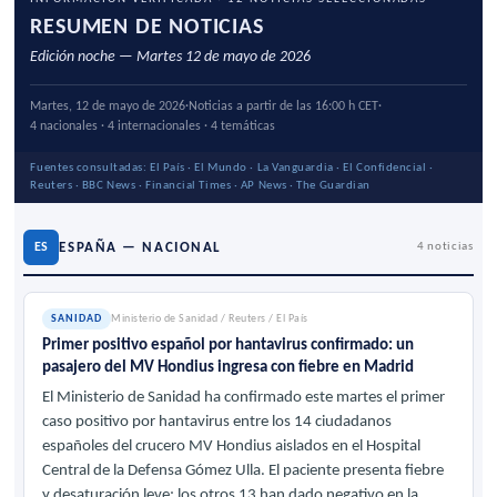
RESUMEN DE NOTICIAS
Edición noche — Martes 12 de mayo de 2026
Martes, 12 de mayo de 2026
·
Noticias a partir de las 16:00 h CET
·
4 nacionales · 4 internacionales · 4 temáticas
Fuentes consultadas: El País · El Mundo · La Vanguardia · El Confidencial ·
Reuters · BBC News · Financial Times · AP News · The Guardian
ESPAÑA — NACIONAL
ES
4 noticias
SANIDAD
Ministerio de Sanidad / Reuters / El País
Primer positivo español por hantavirus confirmado: un
pasajero del MV Hondius ingresa con fiebre en Madrid
El Ministerio de Sanidad ha confirmado este martes el primer
caso positivo por hantavirus entre los 14 ciudadanos
españoles del crucero MV Hondius aislados en el Hospital
Central de la Defensa Gómez Ulla. El paciente presenta fiebre
y desaturación leve; los otros 13 han dado negativo en la