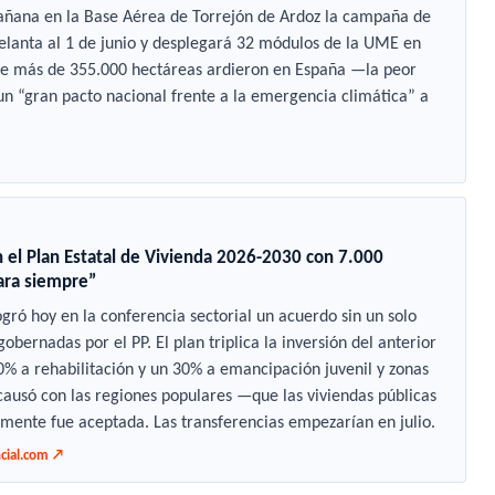
mañana en la Base Aérea de Torrejón de Ardoz la campaña de
delanta al 1 de junio y desplegará 32 módulos de la UME en
 que más de 355.000 hectáreas ardieron en España —la peor
 “gran pacto nacional frente a la emergencia climática” a
 el Plan Estatal de Vivienda 2026-2030 con 7.000
para siempre”
ogró hoy en la conferencia sectorial un acuerdo sin un solo
obernadas por el PP. El plan triplica la inversión del anterior
0% a rehabilitación y un 30% a emancipación juvenil y zonas
causó con las regiones populares —que las viviendas públicas
nte fue aceptada. Las transferencias empezarían en julio.
ncial.com ↗