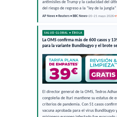
antimisiles de Trump y la caducidad del últi
del riesgo de regreso a la “ley de la jungla”
AP News • Reuters • BBC News
•
20–21 mayo 2026
•
SALUD GLOBAL • ÉBOLA
La OMS confirma más de 600 casos y 139
para la variante Bundibugyo y el brote 
El director general de la OMS, Tedros Adhan
congoleña de Ituri mantiene su estatus de 
criterios de pandemia. Con 51 casos confir
vacuna aprobada para el virus Bundibugyo y 
misionero europeo infectado fue evacuado 