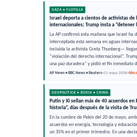
GAZA • FLOTILLA
Israel deporta a cientos de activistas de
internacionales; Trump insta a “detener
La AP confirmó esta mañana que Israel ha de
interceptada esta semana en aguas internac
incluida la activista Greta Thunberg— llegar
“violación del derecho internacional”. Trump
una paz duradera” y pidió el fin inmediato d
AP News • BBC News • Reuters
•
21 mayo 2026
•
bbc
GEOPOLÍTICA • RUSIA • CHINA
Putin y Xi sellan más de 40 acuerdos en P
historia”, días después de la visita de T
En la cumbre de Pekín del 20 de mayo, ambo
acuerdos en energía, tecnología y educación
un 35% en el primer trimestre. En una decl