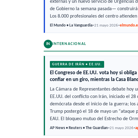
externas y un nuevo servicio de Urgencias 
de Gobierno la semana pasada— construirá e
Los 8.000 profesionales del centro atienden
El Mundo • La Vanguardia
•
21 mayo 2026
•
elmundo.e
IN
INTERNACIONAL
GUERRA DE IRÁN • EE.UU.
El Congreso de EE.UU. vota hoy si obliga
confiar en un giro, mientras la Casa Blan
La Cámara de Representantes debate hoy una
EE.UU. del conflicto con Irán, iniciado el 28
demócrata desde el inicio de la guerra; los
Trump postergó el 18 de mayo un “ataque pr
EAU. El bloqueo mutuo del Estrecho de Orm
AP News • Reuters • The Guardian
•
21 mayo 2026
•
a