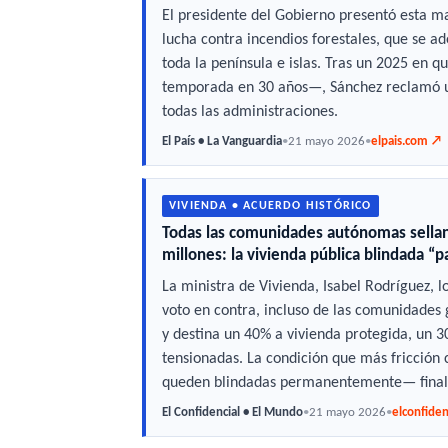
El presidente del Gobierno presentó esta 
lucha contra incendios forestales, que se a
toda la península e islas. Tras un 2025 en
temporada en 30 años—, Sánchez reclamó un
todas las administraciones.
El País • La Vanguardia
•
21 mayo 2026
•
elpais.com ↗
VIVIENDA • ACUERDO HISTÓRICO
Todas las comunidades autónomas sellan
millones: la vivienda pública blindada “
La ministra de Vivienda, Isabel Rodríguez, l
voto en contra, incluso de las comunidades g
y destina un 40% a vivienda protegida, un 3
tensionadas. La condición que más fricción 
queden blindadas permanentemente— finalme
El Confidencial • El Mundo
•
21 mayo 2026
•
elconfide