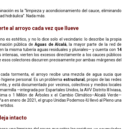
inación es la “limpieza y acondicionamiento del cauce, eliminando
ad hidráulica”. Nada más.
erte al arroyo cada vez que llueve
 es estético, y no lo dice solo el vecindario: lo describe la propia
rmación pública de
Aguas de Alcalá
, la mayor parte de la red de
 la misma tubería aguas residuales y pluviales— y cuenta con
14
as intensas, vierten los excesos directamente a los cauces públicos
 de esos colectores discurren precisamente por ambas márgenes del
s cada tormenta, el arroyo recibe una mezcla de agua sucia que
de higiene personal. Es un problema
estructural
, propio de las redes
ciente, y está documentado por vecinos, colectivos y medios locales
milla —integrada por Espartales Unidos, la AVV Distrito III Iviasa,
lima o 1 Millón de Árboles x el Cambio Climático–Alcalá Verde—
Ya en enero de 2021, el grupo Unidas Podemos-IU llevó al Pleno una
ertidos.
deja intacto
orpora una limpieza del cauce que retira los residuos
ya acumulados
.