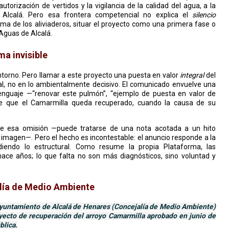
utorización de vertidos y la vigilancia de la calidad del agua, a la
Alcalá. Pero esa frontera competencial no explica el
silencio
ma de los aliviaderos, situar el proyecto como una primera fase o
Aguas de Alcalá.
ma invisible
ntorno. Pero llamar a este proyecto una puesta en valor
integral
del
al, no en lo ambientalmente decisivo. El comunicado envuelve una
 lenguaje —“renovar este pulmón”, “ejemplo de puesta en valor de
de que el Camarmilla queda recuperado, cuando la causa de su
e esa omisión —puede tratarse de una nota acotada a un hito
 imagen—. Pero el hecho es incontestable: el anuncio responde a la
udiendo lo estructural. Como resume la propia Plataforma, las
ace años; lo que falta no son más diagnósticos, sino voluntad y
alía de Medio Ambiente
Ayuntamiento de Alcalá de Henares (Concejalía de Medio Ambiente)
oyecto de recuperación del arroyo Camarmilla aprobado en junio de
blica.