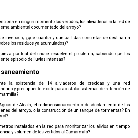
enciona en ningún momento los vertidos, los aliviaderos ni la red de
oblema ambiental documentado del arroyo?
 inversión, ¿qué cuantía y qué partidas concretas se destinan a
 sobre los residuos ya acumulados)?
pieza puntual del cauce resuelve el problema, sabiendo que los
iente episodio de lluvias intensas?
de saneamiento
te la existencia de 14 aliviaderos de crecidas y una red
endario y presupuesto existe para instalar sistemas de retención de
amarmilla?
Aguas de Alcalá, el redimensionamiento o desdoblamiento de los
genes del arroyo, o la construcción de un tanque de tormentas? En
oral?
metros instalados en la red para monitorizar los alivios en tiempo
cuencia y volumen de los vertidos al Camarmilla?