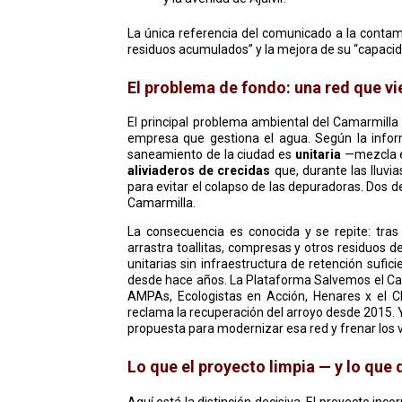
La única referencia del comunicado a la contam
residuos acumulados” y la mejora de su “capacid
El problema de fondo: una red que vi
El principal problema ambiental del Camarmilla no
empresa que gestiona el agua. Según la info
saneamiento de la ciudad es
unitaria
—mezcla en
aliviaderos de crecidas
que, durante las lluvi
para evitar el colapso de las depuradoras. Dos
Camarmilla.
La consecuencia es conocida y se repite: tra
arrastra toallitas, compresas y otros residuos 
unitarias sin infraestructura de retención sufi
desde hace años. La Plataforma Salvemos el Camar
AMPAs, Ecologistas en Acción, Henares x el C
reclama la recuperación del arroyo desde 2015. 
propuesta para modernizar esa red y frenar los v
Lo que el proyecto limpia — y lo que 
Aquí está la distinción decisiva. El proyecto inc