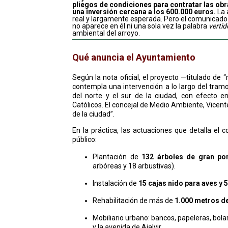
pliegos de condiciones para contratar las ob
una inversión cercana a los 600.000 euros.
La 
real y largamente esperada. Pero el comunicado c
no aparece en él ni una sola vez la palabra
vertid
ambiental del arroyo.
Qué anuncia el Ayuntamiento
Según la nota oficial, el proyecto —titulado de “
contempla una intervención a lo largo del tramo
del norte y el sur de la ciudad, con efecto en
Católicos. El concejal de Medio Ambiente, Vicen
de la ciudad”.
En la práctica, las actuaciones que detalla el 
público:
Plantación de
132 árboles de gran por
arbóreas y 18 arbustivas).
Instalación de
15 cajas nido para aves y 
Rehabilitación de más de
1.000 metros d
Mobiliario urbano: bancos, papeleras, bol
y la avenida de Ajalvir.