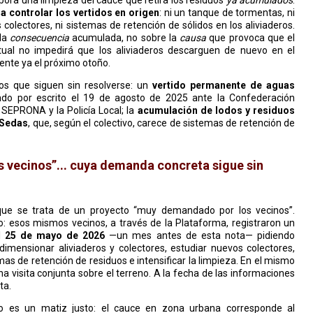
 controlar los vertidos en origen
: ni un tanque de tormentas, ni
olectores, ni sistemas de retención de sólidos en los aliviaderos.
 la
consecuencia
acumulada, no sobre la
causa
que provoca que el
tual no impedirá que los aliviaderos descarguen de nuevo en el
mente ya el próximo otoño.
s que siguen sin resolverse: un
vertido permanente de aguas
ado por escrito el 19 de agosto de 2025 ante la Confederación
 SEPRONA y la Policía Local; la
acumulación de lodos y residuos
 Sedas
, que, según el colectivo, carece de sistemas de retención de
 vecinos”... cuya demanda concreta sigue sin
que se trata de un proyecto “muy demandado por los vecinos”.
: esos mismos vecinos, a través de la Plataforma, registraron un
l
25 de mayo de 2026
—un mes antes de esta nota— pidiendo
imensionar aliviaderos y colectores, estudiar nuevos colectores,
mas de retención de residuos e intensificar la limpieza. En el mismo
na visita conjunta sobre el terreno. A la fecha de las informaciones
ta.
so es un matiz justo: el cauce en zona urbana corresponde al