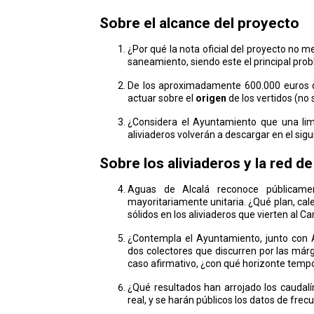
Sobre el alcance del proyecto
¿Por qué la nota oficial del proyecto no m
saneamiento, siendo este el principal pr
De los aproximadamente 600.000 euros de
actuar sobre el
origen
de los vertidos (no
¿Considera el Ayuntamiento que una lim
aliviaderos volverán a descargar en el sigu
Sobre los aliviaderos y la red 
Aguas de Alcalá reconoce públicamen
mayoritariamente unitaria. ¿Qué plan, cal
sólidos en los aliviaderos que vierten al C
¿Contempla el Ayuntamiento, junto con 
dos colectores que discurren por las már
caso afirmativo, ¿con qué horizonte temp
¿Qué resultados han arrojado los caudalí
real, y se harán públicos los datos de fre