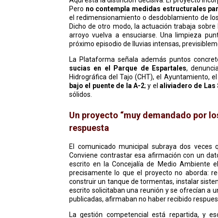
Pero
no contempla medidas estructurales para
el redimensionamiento o desdoblamiento de los c
Dicho de otro modo, la actuación trabaja sobre
arroyo vuelva a ensuciarse. Una limpieza pun
próximo episodio de lluvias intensas, previsible
La Plataforma señala además puntos concreto
sucias en el Parque de Espartales
, denunci
Hidrográfica del Tajo (CHT), el Ayuntamiento, el
bajo el puente de la A-2
; y el
aliviadero de Las
sólidos.
Un proyecto “muy demandado por los
respuesta
El comunicado municipal subraya dos veces 
Conviene contrastar esa afirmación con un dato
escrito en la Concejalía de Medio Ambiente e
precisamente lo que el proyecto no aborda: red
construir un tanque de tormentas, instalar siste
escrito solicitaban una reunión y se ofrecían a u
publicadas, afirmaban no haber recibido respues
La gestión competencial está repartida, y e