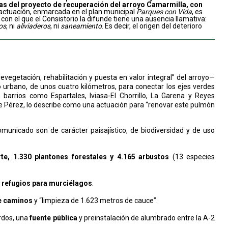
ras del proyecto de recuperación del arroyo Camarmilla, con
actuación, enmarcada en el plan municipal
Parques con Vida
, es
on el que el Consistorio la difunde tiene una ausencia llamativa:
os
, ni
aliviaderos
, ni
saneamiento
. Es decir, el origen del deterioro
revegetación, rehabilitación y puesta en valor integral” del arroyo—
 urbano, de unos cuatro kilómetros, para conectar los ejes verdes
 barrios como Espartales, Iviasa-El Chorrillo, La Garena y Reyes
te Pérez, lo describe como una actuación para “renovar este pulmón
comunicado son de carácter paisajístico, de biodiversidad y de uso
te, 1.330 plantones forestales y 4.165 arbustos
(13 especies
5 refugios para murciélagos
.
e caminos
y “limpieza de 1.623 metros de cauce”.
ardos, una
fuente pública
y preinstalación de alumbrado entre la A-2