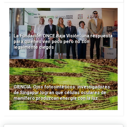
La Fundación ONCE Baja Visión: una respuesta
para quienes ven poco pero no son
legalmente ciegos
CIENCIA. Ojos fotosintéticos: investigadores
de Singapur logran que células oculares de
mamífero produzcan energía con la luz